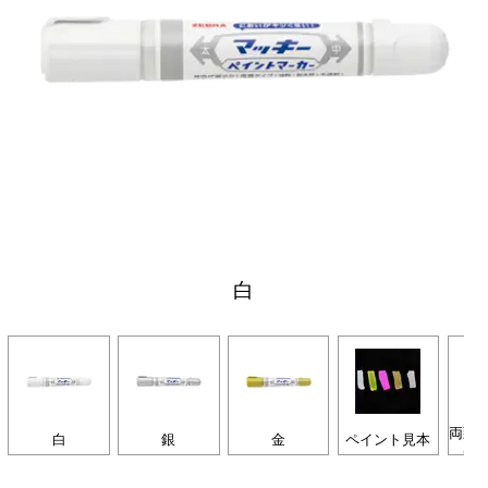
白
両頭
白
銀
金
ペイント見本
あ