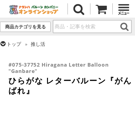
商品カテゴリを見る
トップ
推し活
トップ
フィルム
テーマ
和風バルーン
トップ
フィルム
メッセージ
その他メッセージ
トップ
フィルム
デコレーション
文字・数字
#075-37752 Hiragana Letter Balloon
"Ganbare"
ひらがな レターバルーン『がん
ばれ』