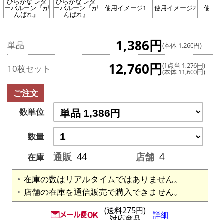
ひらがな レタ
ひらがな レタ
ーバルーン『が
ーバルーン『が
使用イメージ1
使用イメージ2
使用
んばれ』
んばれ』
1,386円
単品
(本体 1,260円)
12,760円
(1点当 1,276円)
10枚セット
(本体 11,600円)
ご注文
数単位
数量
通販
44
店舗
4
在庫
在庫の数はリアルタイムではありません。
店舗の在庫を通信販売で購入できません。
(送料275円)
詳細
対応商品