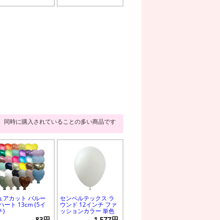
同時に購入されていることの多い商品です
ュアカット バルー
センペルテックス ラ
ハート 13cm (5イ
ウンド 12インチ ファ
チ)
ッションカラー 単色
83円
1,577円