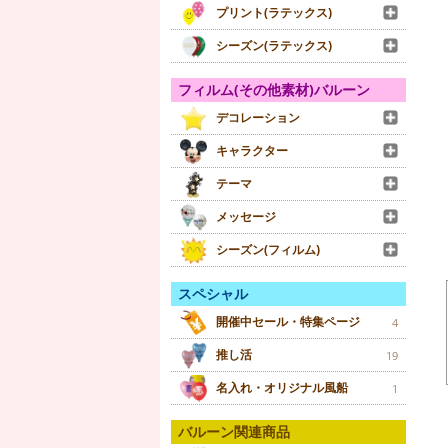
プリント(ラテックス)
シーズン(ラテックス)
フィルム(その他素材)バルーン
デコレーション
キャラクター
テーマ
メッセージ
シーズン(フィルム)
スペシャル
開催中セール・特集ページ
4
推し活
19
名入れ・オリジナル風船
1
バルーン関連商品