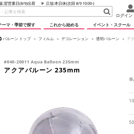
販:翌営業日(8/9)出荷
店舗
:本日休(次回 8/9 10:00-)
ログイン
テーマ・季節で探す
これから始める
イベント・スクール
バルーン
トップ
フィルム
デコレーション
透明バルーン
アク
バルーン
トップ
フィルム
デコレーション
アクアバルーン
ア
#040-20011 Aqua Balloon 235mm
アクアバルーン 235mm
単
1
5