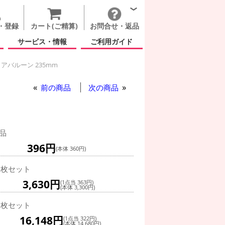
・登録
カート(ご精算)
お問合せ・返品
サービス・情報
ご利用ガイド
アバルーン 235mm
クアバルーン 235mm
前の商品
次の商品
品
396円
(本体 360円)
0枚セット
3,630円
(1点当 363円)
(本体 3,300円)
0枚セット
16,148円
(1点当 322円)
(本体 14,680円)