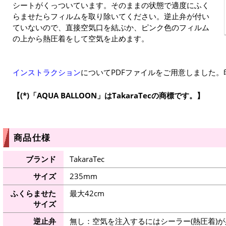
シートがくっついています。そのままの状態で適度にふく
らませたらフィルムを取り除いてください。逆止弁が付い
ていないので、直接空気口を結ぶか、ピンク色のフィルム
の上から熱圧着をして空気を止めます。
インストラクション
についてPDFファイルをご用意しました
(*)「AQUA BALLOON」はTakaraTecの商標です。
商品仕様
ブランド
TakaraTec
サイズ
235mm
ふくらませた
最大42cm
サイズ
逆止弁
無し：空気を注入するにはシーラー(熱圧着)