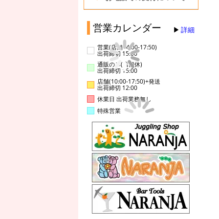
営業カレンダー
詳細
営業(店舗14:00-17:50)
出荷締切 15:00
通販のみ(店舗休)
出荷締切 15:00
店舗(10:00-17:50)+発送
出荷締切 12:00
休業日 出荷業務無し
特殊営業