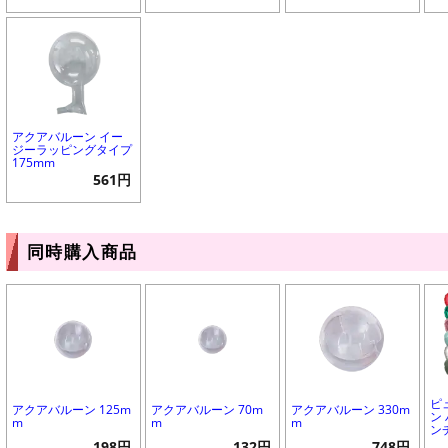
アクアバルーン イー
ジーラッピングタイプ
175mm
561円
同時購入商品
ピ
アクアバルーン 125m
アクアバルーン 70m
アクアバルーン 330m
ン 
m
m
m
ン
198円
132円
748円