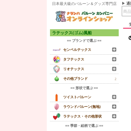
通
日本最大級のバルーン＆グッズ専門店
ラテックス(ゴム)風船
== ブランドで選ぶ ==
センペルテックス
タフテックス
リオテックス
その他ブランド
2
== 形状で選ぶ ==
ツイストバルーン
ラウンドバルーン(無地)
ラテックス・その他形状
== 季節・絵柄で選ぶ ==