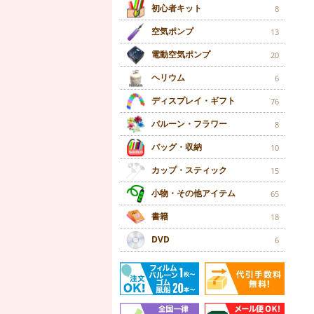
初心者キット
8
空気ポンプ
13
電動空気ポンプ
20
ヘリウム
6
ディスプレイ・ギフト
76
バルーン・フラワー
8
バッグ・収納
10
カップ・スティック
15
小物・その他アイテム
65
書籍
18
DVD
6