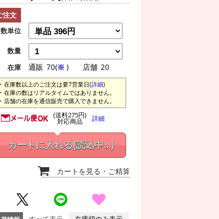
ご注文
数単位
数量
通販
70(
※
)
店舗
20
在庫
在庫数以上のご注文は要7営業日(
詳細
)
在庫の数はリアルタイムではありません。
店舗の在庫を通信販売で購入できません。
(送料275円)
詳細
対応商品
カートに入れる
(読込中...)
カートを見る
・ご精算