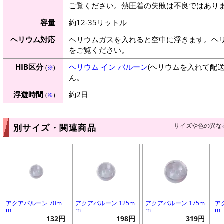
ご覧ください。熱圧着の失敗は不良ではありま
容量
約12-35リットル
ヘリウム対応
ヘリウムガスを入れると空中に浮きます。ヘ
をご覧ください。
HIB区分
ヘリウム イン バルーン
(ヘリウムを入れて配
(
※
)
ん。
浮遊時間
約2日
(
※
)
サイズや色の異な
別サイズ・関連商品
アクアバルーン 70m
アクアバルーン 125m
アクアバルーン 175m
ア
m
m
m
m
132円
198円
319円