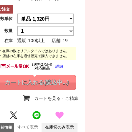
ご注文
数単位
数量
通販
100以上
店舗
19
在庫
在庫の数はリアルタイムではありません。
店舗の在庫を通信販売で購入できません。
(送料275円)
詳細
対応商品
カートに入れる
(読込中...)
カートを見る
・ご精算
入荷情報
すべて表示
在庫切のみ表示