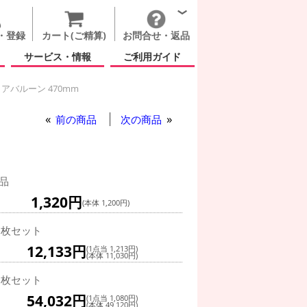
・登録
カート(ご精算)
お問合せ・返品
サービス・情報
ご利用ガイド
アバルーン 470mm
クアバルーン 470mm
前の商品
次の商品
品
1,320円
(本体 1,200円)
0枚セット
12,133円
(1点当 1,213円)
(本体 11,030円)
0枚セット
54,032円
(1点当 1,080円)
(本体 49,120円)