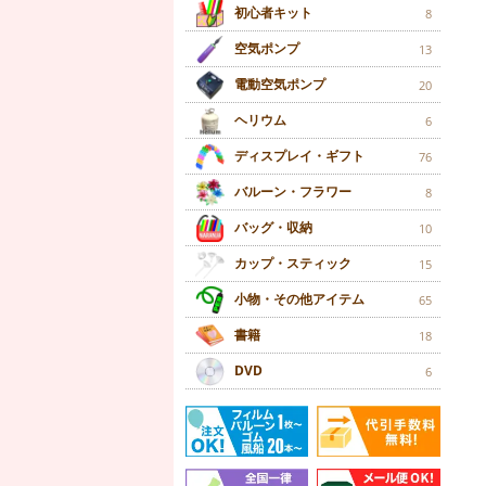
初心者キット
8
空気ポンプ
13
電動空気ポンプ
20
ヘリウム
6
ディスプレイ・ギフト
76
バルーン・フラワー
8
バッグ・収納
10
カップ・スティック
15
小物・その他アイテム
65
書籍
18
DVD
6