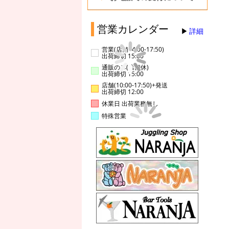
営業カレンダー
詳細
営業(店舗14:00-17:50)
出荷締切 15:00
通販のみ(店舗休)
出荷締切 15:00
店舗(10:00-17:50)+発送
出荷締切 12:00
休業日 出荷業務無し
特殊営業