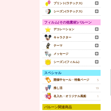
プリント(ラテックス)
シーズン(ラテックス)
フィルム(その他素材)バルーン
デコレーション
キャラクター
テーマ
メッセージ
シーズン(フィルム)
スペシャル
開催中セール・特集ページ
5
推し活
19
名入れ・オリジナル風船
1
バルーン関連商品