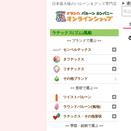
通
日本最大級のバルーン＆グッズ専門店
ラテックス(ゴム)風船
== ブランドで選ぶ ==
センペルテックス
タフテックス
リオテックス
その他ブランド
2
== 形状で選ぶ ==
ツイストバルーン
ラウンドバルーン(無地)
ラテックス・その他形状
== 季節・絵柄で選ぶ ==