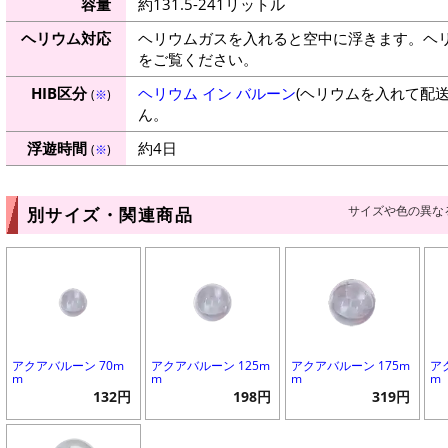
容量
約131.5-241リットル
ヘリウム対応
ヘリウムガスを入れると空中に浮きます。ヘ
をご覧ください。
HIB区分
ヘリウム イン バルーン
(ヘリウムを入れて配
(
※
)
ん。
浮遊時間
約4日
(
※
)
サイズや色の異な
別サイズ・関連商品
アクアバルーン 70m
アクアバルーン 125m
アクアバルーン 175m
ア
m
m
m
m
132円
198円
319円