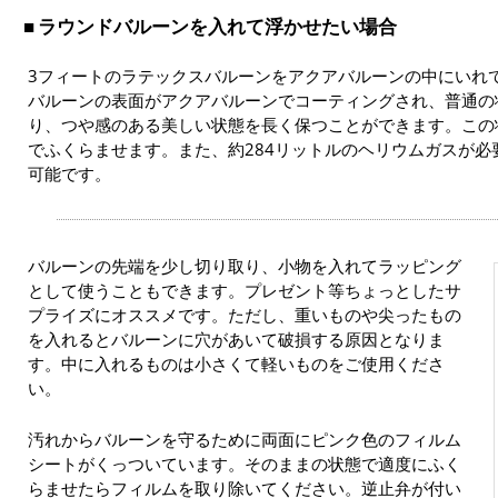
ラウンドバルーンを入れて浮かせたい場合
3フィートのラテックスバルーンをアクアバルーンの中にいれ
バルーンの表面がアクアバルーンでコーティングされ、普通の
り、つや感のある美しい状態を長く保つことができます。この状
でふくらませます。また、約284リットルのヘリウムガスが必
可能です。
バルーンの先端を少し切り取り、小物を入れてラッピング
として使うこともできます。プレゼント等ちょっとしたサ
プライズにオススメです。ただし、重いものや尖ったもの
を入れるとバルーンに穴があいて破損する原因となりま
す。中に入れるものは小さくて軽いものをご使用くださ
い。
汚れからバルーンを守るために両面にピンク色のフィルム
シートがくっついています。そのままの状態で適度にふく
らませたらフィルムを取り除いてください。逆止弁が付い