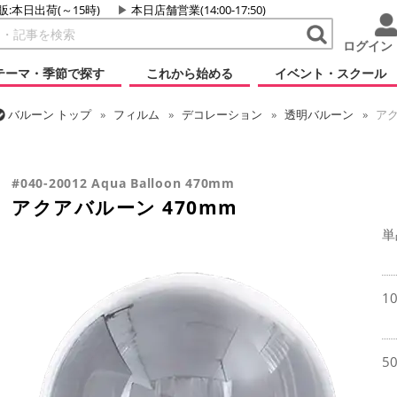
販:本日出荷(～15時)
本日店舗営業(14:00-17:50)
ログイン
テーマ・季節で探す
これから始める
イベント・スクール
バルーン
トップ
フィルム
デコレーション
透明バルーン
アク
バルーン
トップ
フィルム
デコレーション
アクアバルーン
ア
#040-20012 Aqua Balloon 470mm
アクアバルーン 470mm
単
1
5