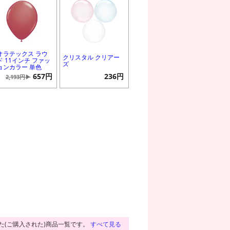
オラテックス ラウ
クリスタル クリアー
ド 11インチ ファッ
ズ
ョンカラー 単色
657円
236円
2,193円▶
た(ご購入された)商品一覧です。
すべて見る