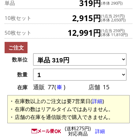
319円
単品
(本体 290円)
2,915円
(1点当 291円)
10枚セット
(本体 2,650円)
12,991円
(1点当 259円)
50枚セット
(本体 11,810円)
ご注文
数単位
数量
通販
77(
※
)
店舗
15
在庫
在庫数以上のご注文は要7営業日(
詳細
)
在庫の数はリアルタイムではありません。
店舗の在庫を通信販売で購入できません。
(送料275円)
詳細
対応商品