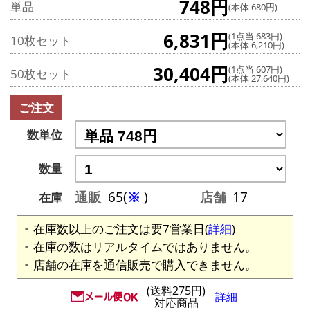
748円
単品
(本体 680円)
6,831円
(1点当 683円)
10枚セット
(本体 6,210円)
30,404円
(1点当 607円)
50枚セット
(本体 27,640円)
ご注文
数単位
数量
通販
65(
※
)
店舗
17
在庫
在庫数以上のご注文は要7営業日(
詳細
)
在庫の数はリアルタイムではありません。
店舗の在庫を通信販売で購入できません。
(送料275円)
詳細
対応商品