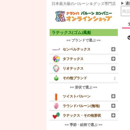
通
日本最大級のバルーン＆グッズ専門店
ラテックス(ゴム)風船
== ブランドで選ぶ ==
センペルテックス
タフテックス
リオテックス
その他ブランド
2
== 形状で選ぶ ==
ツイストバルーン
ラウンドバルーン(無地)
ラテックス・その他形状
== 季節・絵柄で選ぶ ==