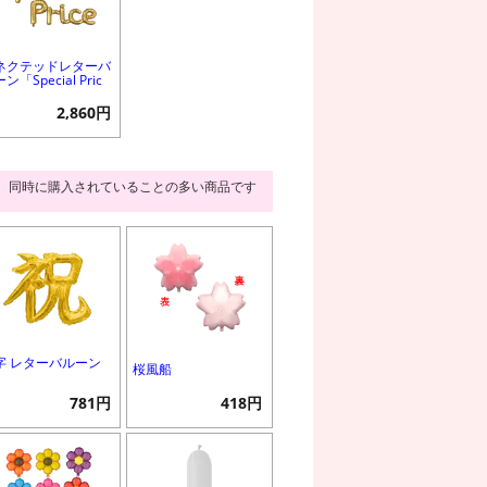
ネクテッドレターバ
ン「Special Pric
」
2,860円
同時に購入されていることの多い商品です
字 レターバルーン
桜風船
781円
418円