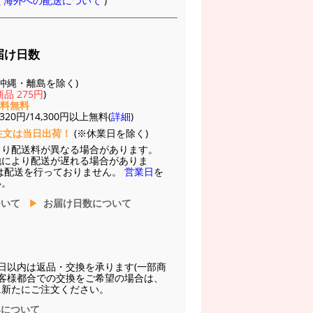
(
海外への配送について
)
届け日数
(※沖縄・離島を除く)
品 275円
)
送料無料
20円/14,300円以上無料(
詳細
)
注文は当日出荷！
(※休業日を除く)
より配送料が異なる場合があります。
他により配送が遅れる場合がありま
は配送を行っておりません。
営業日
を
い。
ついて
お届け日数について
日以内は返品・交換を承ります(一部商
お客様都合での交換をご希望の場合は、
に新たにご注文ください。
換について