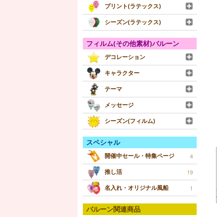
プリント(ラテックス)
シーズン(ラテックス)
フィルム(その他素材)バルーン
デコレーション
キャラクター
テーマ
メッセージ
シーズン(フィルム)
スペシャル
開催中セール・特集ページ
4
推し活
19
名入れ・オリジナル風船
1
バルーン関連商品