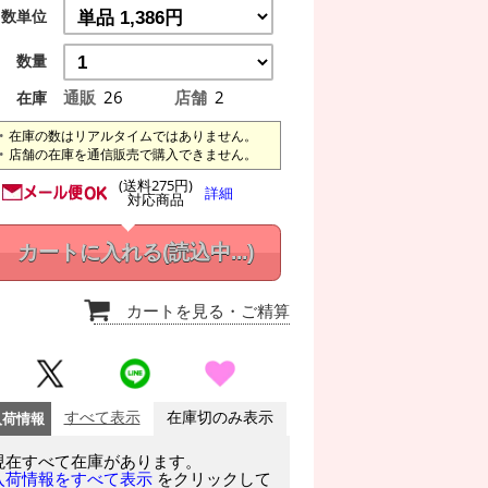
数単位
数量
通販
26
店舗
2
在庫
在庫の数はリアルタイムではありません。
店舗の在庫を通信販売で購入できません。
(送料275円)
詳細
対応商品
カートに入れる
(読込中...)
カートを見る
・ご精算
入荷情報
すべて表示
在庫切のみ表示
現在すべて在庫があります。
をクリックして
入荷情報をすべて表示