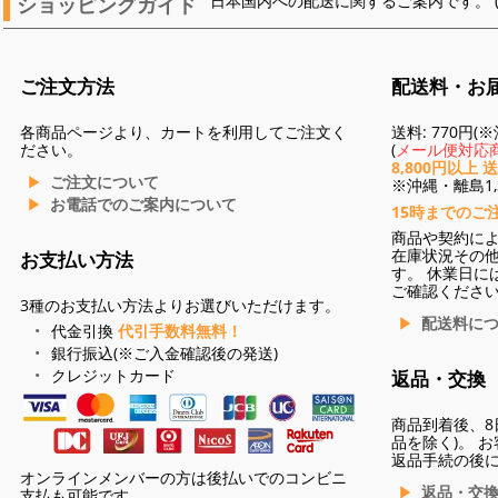
ショッピングガイド
日本国内への配送に関するご案内です。 
ご注文方法
配送料・お
各商品ページより、カートを利用してご注文く
送料: 770円
ださい。
(
メール便対応商
8,800円以上 
ご注文について
※沖縄・離島1,3
お電話でのご案内について
15時までのご
商品や契約に
在庫状況その
お支払い方法
す。 休業日に
ご確認くださ
3種のお支払い方法よりお選びいただけます。
配送料に
代金引換
代引手数料無料！
銀行振込(※ご入金確認後の発送)
クレジットカード
返品・交換
商品到着後、8
品を除く)。 
返品手続の後
オンラインメンバーの方は後払いでのコンビニ
返品・交
支払も可能です。