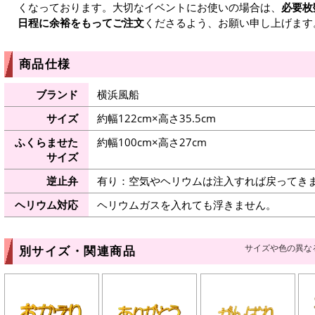
くなっております。大切なイベントにお使いの場合は、
必要枚
日程に余裕をもってご注文
くださるよう、お願い申し上げます
商品仕様
ブランド
横浜風船
サイズ
約幅122cm×高さ35.5cm
ふくらませた
約幅100cm×高さ27cm
サイズ
逆止弁
有り：空気やヘリウムは注入すれば戻ってき
ヘリウム対応
ヘリウムガスを入れても浮きません。
サイズや色の異な
別サイズ・関連商品