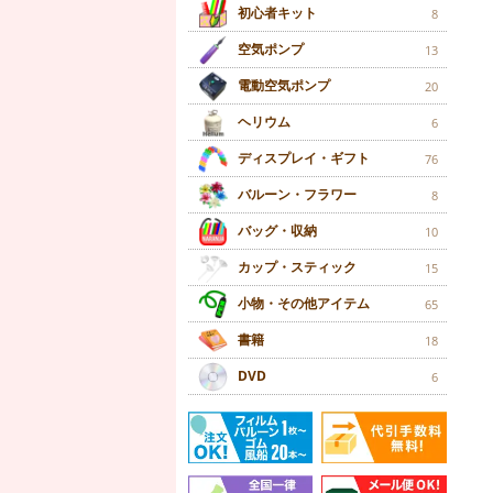
初心者キット
8
空気ポンプ
13
電動空気ポンプ
20
ヘリウム
6
ディスプレイ・ギフト
76
バルーン・フラワー
8
バッグ・収納
10
カップ・スティック
15
小物・その他アイテム
65
書籍
18
DVD
6