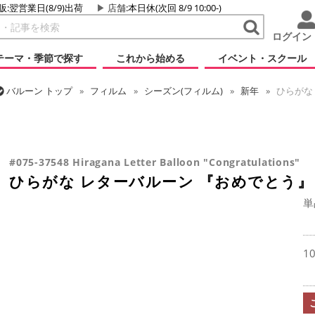
販:翌営業日(8/9)出荷
店舗
:本日休(次回 8/9 10:00-)
ログイン
テーマ・季節で探す
これから始める
イベント・スクール
バルーン
トップ
フィルム
シーズン(フィルム)
新年
ひらがな
バルーン
トップ
推し活
ひらがな レターバルーン 『おめでとう』
バルーン
トップ
フィルム
シーズン(フィルム)
卒業・入学
ひ
バルーン
トップ
フィルム
テーマ
和風バルーン
ひらがな レ
バルーン
トップ
フィルム
メッセージ
おめでとう・記念日
ひ
バルーン
トップ
フィルム
デコレーション
文字・数字
ひらが
#075-37548 Hiragana Letter Balloon "Congratulations"
ひらがな レターバルーン 『おめでとう』
単
1