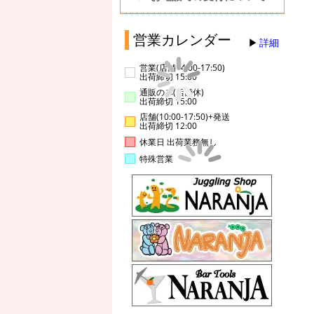
営業カレンダー
詳細
営業(店舗14:00-17:50)
出荷締切 15:00
通販のみ(店舗休)
出荷締切 15:00
店舗(10:00-17:50)+発送
出荷締切 12:00
休業日 出荷業務無し
特殊営業