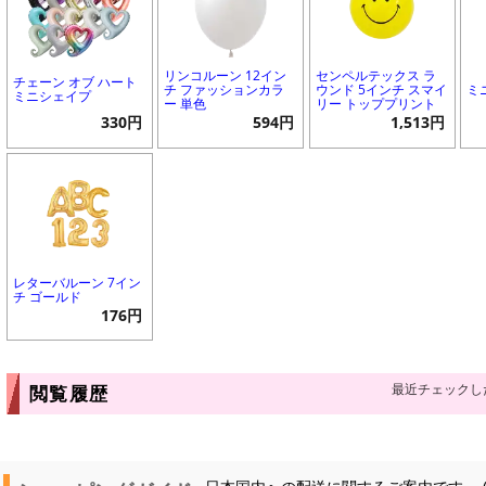
リンコルーン 12イン
センペルテックス ラ
チェーン オブ ハート
チ ファッションカラ
ウンド 5インチ スマイ
ミ
ミニシェイプ
ー 単色
リー トッププリント
330円
594円
1,513円
レターバルーン 7イン
チ ゴールド
176円
最近チェックし
閲覧履歴