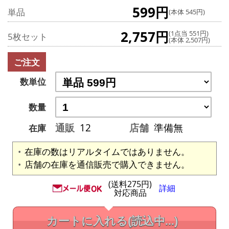
599円
単品
(本体 545円)
2,757円
(1点当 551円)
5枚セット
(本体 2,507円)
ご注文
数単位
数量
通販
12
店舗
準備無
在庫
在庫の数はリアルタイムではありません。
店舗の在庫を通信販売で購入できません。
(送料275円)
詳細
対応商品
カートに入れる
(読込中...)