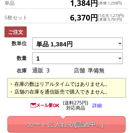
1,384円
単品
(本体 1,259円)
6,370円
(1点当 1,273円)
5枚セット
(本体 5,791円)
ご注文
数単位
数量
通販
3
店舗
準備無
在庫
在庫の数はリアルタイムではありません。
店舗の在庫を通信販売で購入できません。
(送料275円)
詳細
対応商品
カートに入れる
(読込中...)