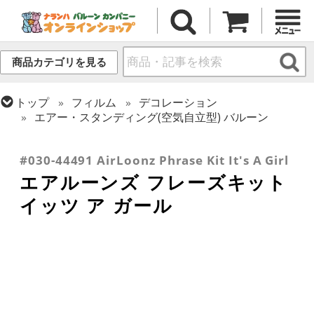
商品カテゴリを見る
トップ
フィルム
デコレーション
エアー・スタンディング(空気自立型) バルーン
トップ
フィルム
テーマ
ベイビー
トップ
フィルム
デコレーション
文字・数字
#030-44491 AirLoonz Phrase Kit It's A Girl
エアルーンズ フレーズキット
イッツ ア ガール