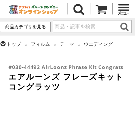
商品カテゴリを見る
トップ
フィルム
テーマ
ウエディング
トップ
フィルム
デコレーション
トップ
フィルム
メッセージ
トップ
フィルム
シーズン(フィルム)
エアー・スタンディング(空気自立型) バルーン
トップ
フィルム
デコレーション
文字・数字
おめでとう・記念日
卒業・入学
#030-44492 AirLoonz Phrase Kit Congrats
エアルーンズ フレーズキット
コングラッツ