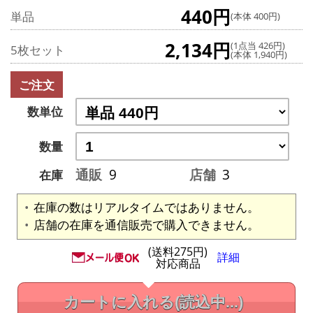
440円
単品
(本体 400円)
2,134円
(1点当 426円)
5枚セット
(本体 1,940円)
ご注文
数単位
数量
通販
9
店舗
3
在庫
在庫の数はリアルタイムではありません。
店舗の在庫を通信販売で購入できません。
(送料275円)
詳細
対応商品
カートに入れる
(読込中...)