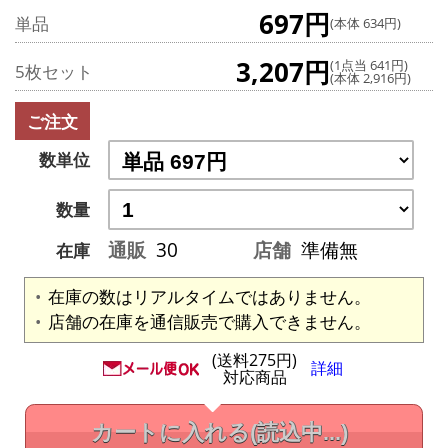
697円
単品
(本体 634円)
3,207円
(1点当 641円)
5枚セット
(本体 2,916円)
ご注文
数単位
数量
通販
30
店舗
準備無
在庫
在庫の数はリアルタイムではありません。
店舗の在庫を通信販売で購入できません。
(送料275円)
詳細
対応商品
カートに入れる
(読込中...)