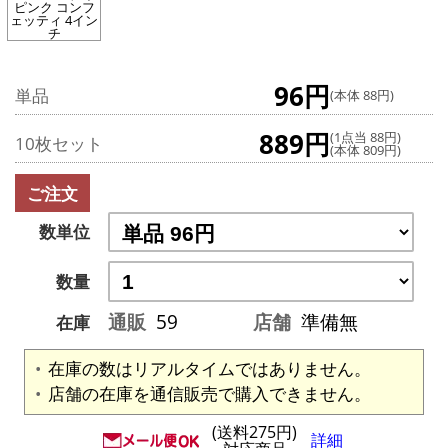
ピンク コンフ
ェッティ 4イン
チ
96円
単品
(本体 88円)
889円
(1点当 88円)
10枚セット
(本体 809円)
ご注文
数単位
数量
通販
59
店舗
準備無
在庫
在庫の数はリアルタイムではありません。
店舗の在庫を通信販売で購入できません。
(送料275円)
詳細