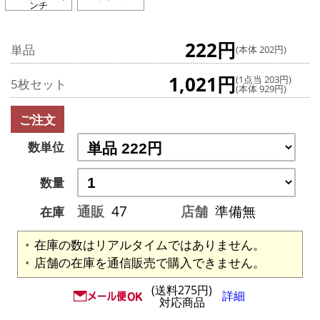
ンチ
222円
単品
(本体 202円)
1,021円
(1点当 203円)
5枚セット
(本体 929円)
ご注文
数単位
数量
通販
47
店舗
準備無
在庫
在庫の数はリアルタイムではありません。
店舗の在庫を通信販売で購入できません。
(送料275円)
詳細
対応商品