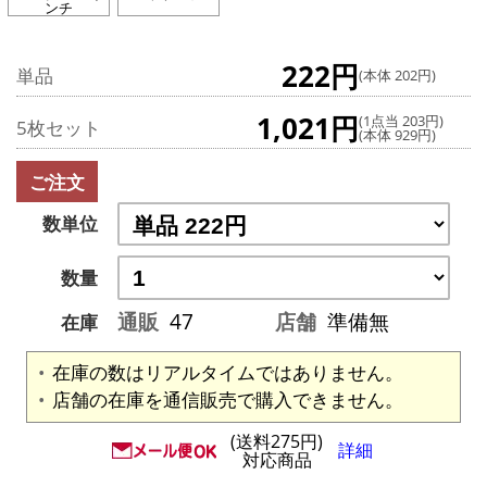
ンチ
222円
単品
(本体 202円)
1,021円
(1点当 203円)
5枚セット
(本体 929円)
ご注文
数単位
数量
通販
47
店舗
準備無
在庫
在庫の数はリアルタイムではありません。
店舗の在庫を通信販売で購入できません。
(送料275円)
詳細
対応商品