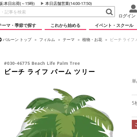
販:本日出荷(～15時)
本日店舗営業(14:00-17:50)
ログイン
テーマ・季節で探す
これから始める
イベント・スクール
バルーン
トップ
フィルム
テーマ
植物・お花
ビーチ ライフ 
バルーン
トップ
フィルム
シーズン(フィルム)
サマー(夏)
ビー
#030-46775 Beach Life Palm Tree
ビーチ ライフ パーム ツリー
単
5