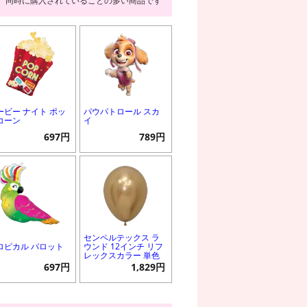
同時に購入されていることの多い商品です
ービー ナイト ポッ
パウパトロール スカ
コーン
イ
697円
789円
センペルテックス ラ
ロピカル パロット
ウンド 12インチ リフ
レックスカラー 単色
697円
1,829円