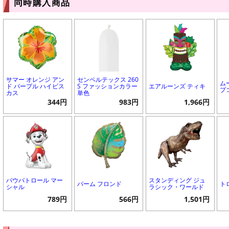
同時購入商品
サマー オレンジ アン
センペルテックス 260
ム
ド パープル ハイビス
S ファッションカラー
エアルーンズ ティキ
プ
カス
単色
344円
983円
1,966円
パウパトロール マー
スタンディング ジュ
パーム フロンド
ト
シャル
ラシック・ワールド
789円
566円
1,501円