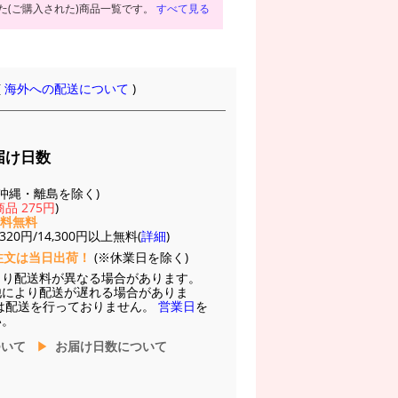
た(ご購入された)商品一覧です。
すべて見る
(
海外への配送について
)
届け日数
(※沖縄・離島を除く)
品 275円
)
送料無料
20円/14,300円以上無料(
詳細
)
注文は当日出荷！
(※休業日を除く)
より配送料が異なる場合があります。
他により配送が遅れる場合がありま
は配送を行っておりません。
営業日
を
い。
ついて
お届け日数について