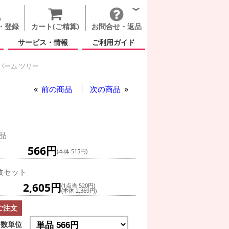
・登録
カート(ご精算)
お問合せ・返品
サービス・情報
ご利用ガイド
パーム ツリー
チ ライフ パーム ツリー
前の商品
次の商品
品
566円
(本体 515円)
枚セット
2,605円
(1点当 520円)
(本体 2,369円)
ご注文
数単位