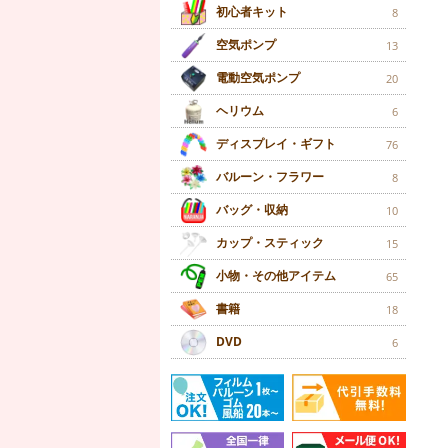
初心者キット
8
空気ポンプ
13
電動空気ポンプ
20
ヘリウム
6
ディスプレイ・ギフト
76
バルーン・フラワー
8
バッグ・収納
10
カップ・スティック
15
小物・その他アイテム
65
書籍
18
DVD
6