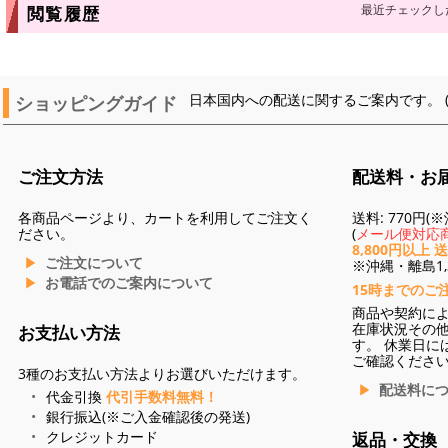
最近チェックし
閲覧履歴
ショッピングガイド
日本国内への配送に関するご案内です。 
ご注文方法
配送料・お
各商品ページより、カートを利用してご注文く
送料: 770円
ださい。
(
メール便対応商
8,800円以上 
ご注文について
※沖縄・離島1,3
お電話でのご案内について
15時までのご
商品や契約に
在庫状況その
お支払い方法
す。 休業日に
ご確認くださ
3種のお支払い方法よりお選びいただけます。
配送料に
代金引換
代引手数料無料！
銀行振込(※ご入金確認後の発送)
クレジットカード
返品・交換