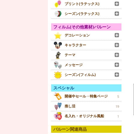
プリント(ラテックス)
シーズン(ラテックス)
フィルム(その他素材)バルーン
デコレーション
キャラクター
テーマ
メッセージ
シーズン(フィルム)
スペシャル
開催中セール・特集ページ
5
推し活
19
名入れ・オリジナル風船
1
バルーン関連商品