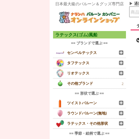
通
日本最大級のバルーン＆グッズ専門店
ラテックス(ゴム)風船
== ブランドで選ぶ ==
センペルテックス
タフテックス
リオテックス
その他ブランド
2
== 形状で選ぶ ==
ツイストバルーン
ラウンドバルーン(無地)
ラテックス・その他形状
== 季節・絵柄で選ぶ ==