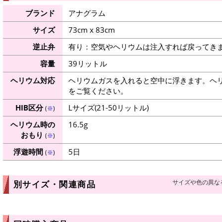
ブランド
アナグラム
サイズ
73cm x 83cm
逆止弁
有り：空気やヘリウムは注入すれば戻ってき
容量
39リットル
ヘリウム対応
ヘリウムガスを入れると空中に浮きます。ヘ
をご覧ください。
HIB区分
Lサイズ(21-50リットル)
(
※
)
ヘリウム時の
16.5g
おもり
(
※
)
浮遊時間
5日
(
※
)
サイズや色の異な
別サイズ・関連商品