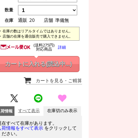
数量
通販
20
店舗
準備無
在庫
在庫の数はリアルタイムではありません。
店舗の在庫を通信販売で購入できません。
(送料275円)
詳細
対応商品
カートに入れる
(読込中...)
カートを見る
・ご精算
入荷情報
すべて表示
在庫切のみ表示
現在すべて在庫があります。
をクリックして
入荷情報をすべて表示
ください。