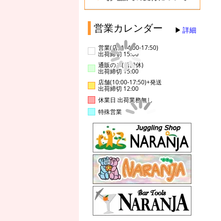
営業カレンダー
詳細
営業(店舗14:00-17:50)
出荷締切 15:00
通販のみ(店舗休)
出荷締切 15:00
店舗(10:00-17:50)+発送
出荷締切 12:00
休業日 出荷業務無し
特殊営業