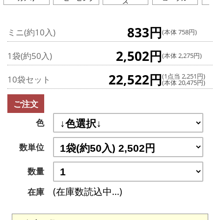
ズ
833円
ミニ(約10入)
(本体 758円)
2,502円
1袋(約50入)
(本体 2,275円)
22,522円
(1点当 2,251円)
10袋セット
(本体 20,475円)
ご注文
色
数単位
数量
(在庫数読込中...)
在庫