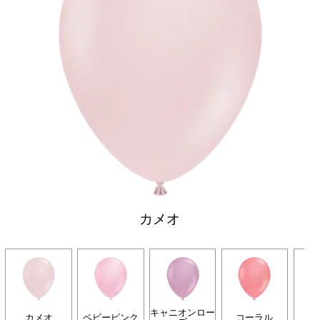
カメオ
キャニオンロー
カメオ
ベビーピンク
コーラル
タ