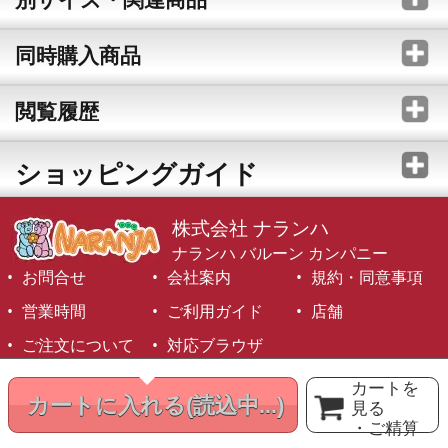
同時購入商品
閲覧履歴
ショッピングガイド
株式会社 ナランハ
ナランハ バルーン カンパニー
お問合せ
会社案内
規約・同意事項
営業時間
ご利用ガイド
店舗
ご注文について
対応ブラウザ
©1999-2026 NARANJA Inc. All Rights Reserved.
カートを
カートに入れる
(読込中...)
見る
・ご精算