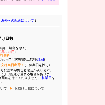
(
海外への配送について
)
届け日数
(※沖縄・離島を除く)
品 275円
)
送料無料
20円/14,300円以上無料(
詳細
)
注文は当日出荷！
(※休業日を除く)
より配送料が異なる場合があります。
他により配送が遅れる場合がありま
は配送を行っておりません。
営業日
を
い。
ついて
お届け日数について