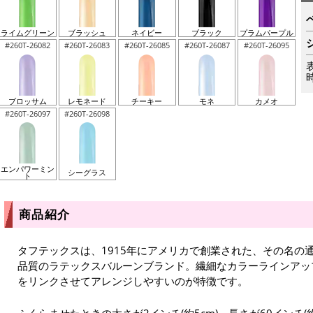
ライムグリーン
ブラッシュ
ネイビー
ブラック
プラムパープル
#260T-26082
#260T-26083
#260T-26085
#260T-26087
#260T-26095
ブロッサム
レモネード
チーキー
モネ
カメオ
#260T-26097
#260T-26098
エンパワーミン
シーグラス
ト
商品紹介
タフテックスは、1915年にアメリカで創業された、その名の通
品質のラテックスバルーンブランド。繊細なカラーラインアッ
をリンクさせてアレンジしやすいのが特徴です。
ふくらませたときの太さが2インチ(約5cm)、長さが60インチ(約