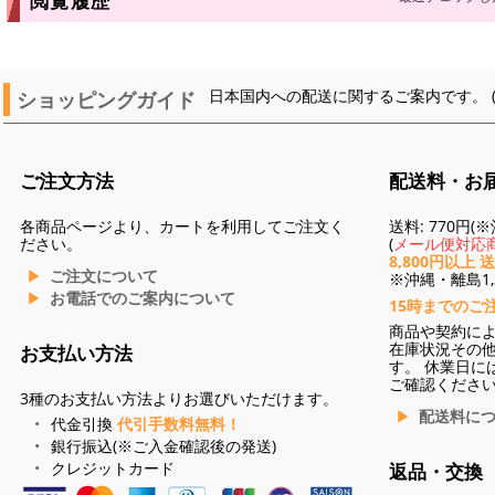
閲覧履歴
ショッピングガイド
日本国内への配送に関するご案内です。 
ご注文方法
配送料・お
各商品ページより、カートを利用してご注文く
送料: 770円
ださい。
(
メール便対応商
8,800円以上 
ご注文について
※沖縄・離島1,3
お電話でのご案内について
15時までのご
商品や契約に
在庫状況その
お支払い方法
す。 休業日に
ご確認くださ
3種のお支払い方法よりお選びいただけます。
配送料に
代金引換
代引手数料無料！
銀行振込(※ご入金確認後の発送)
クレジットカード
返品・交換