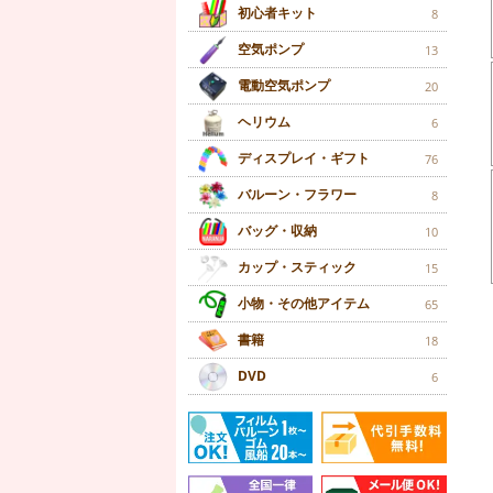
初心者キット
8
空気ポンプ
13
電動空気ポンプ
20
ヘリウム
6
ディスプレイ・ギフト
76
バルーン・フラワー
8
バッグ・収納
10
カップ・スティック
15
小物・その他アイテム
65
書籍
18
DVD
6