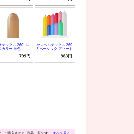
オテックス 260L レ
センペルテックス 260
ロカラー 単色
S ベーシック アソート
799円
983円
た(ご購入された)商品一覧です。
すべて見る