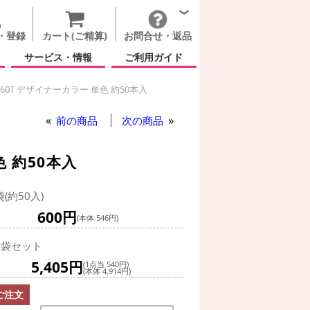
・登録
カート(ご精算)
お問合せ・返品
サービス・情報
ご利用ガイド
60T デザイナーカラー 単色 約50本入
 260T デザイナーカラー 単色 約50本入
前の商品
次の商品
 約50本入
袋(約50入)
600円
(本体 546円)
0袋セット
5,405円
(1点当 540円)
(本体 4,914円)
ご注文