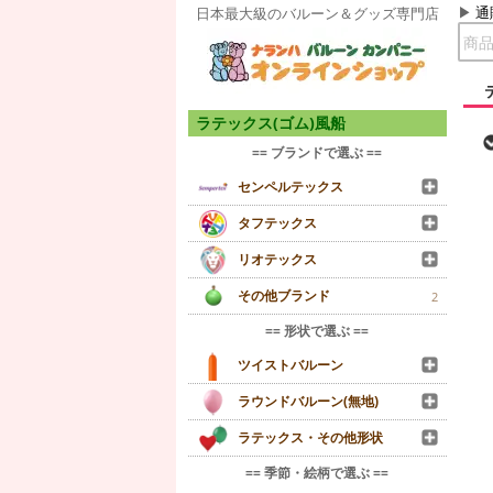
通
日本最大級のバルーン＆グッズ専門店
ラテックス(ゴム)風船
== ブランドで選ぶ ==
センペルテックス
タフテックス
リオテックス
その他ブランド
2
== 形状で選ぶ ==
ツイストバルーン
ラウンドバルーン(無地)
ラテックス・その他形状
== 季節・絵柄で選ぶ ==