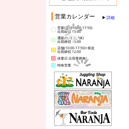
営業カレンダー
詳細
営業(店舗14:00-17:50)
出荷締切 15:00
通販のみ(店舗休)
出荷締切 15:00
店舗(10:00-17:50)+発送
出荷締切 12:00
休業日 出荷業務無し
特殊営業