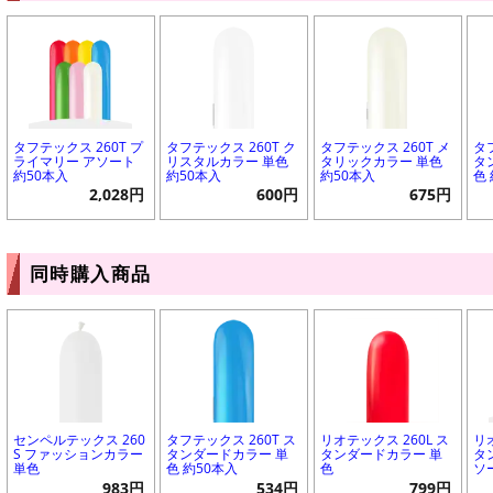
タフテックス 260T プ
タフテックス 260T ク
タフテックス 260T メ
タ
ライマリー アソート
リスタルカラー 単色
タリックカラー 単色
タ
約50本入
約50本入
約50本入
色
2,028円
600円
675円
同時購入商品
センペルテックス 260
タフテックス 260T ス
リオテックス 260L ス
リ
S ファッションカラー
タンダードカラー 単
タンダードカラー 単
タ
単色
色 約50本入
色
ソ
983円
534円
799円