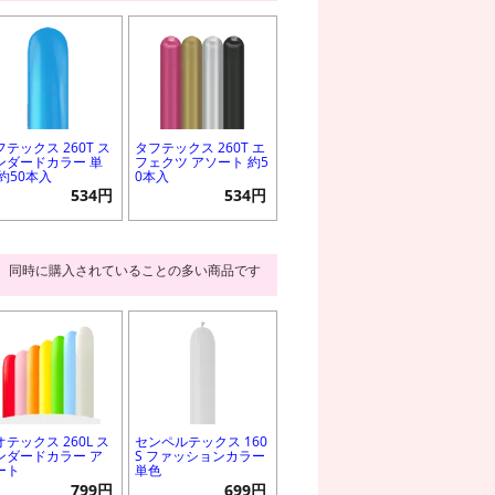
フテックス 260T ス
タフテックス 260T エ
ンダードカラー 単
フェクツ アソート 約5
 約50本入
0本入
534円
534円
同時に購入されていることの多い商品です
オテックス 260L ス
センペルテックス 160
ンダードカラー ア
S ファッションカラー
ート
単色
799円
699円