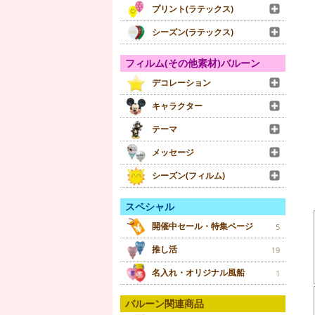
プリント(ラテックス)
シーズン(ラテックス)
フィルム(その他素材)バルーン
デコレーション
キャラクター
テーマ
メッセージ
シーズン(フィルム)
スペシャル
開催中セール・特集ページ
5
推し活
19
名入れ・オリジナル風船
1
バルーン関連商品