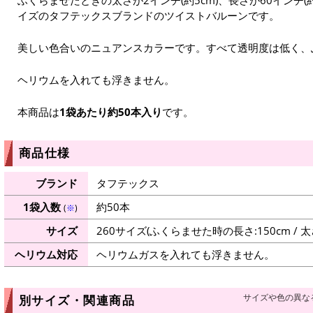
イズのタフテックスブランドのツイストバルーンです。
美しい色合いのニュアンスカラーです。すべて透明度は低く、
ヘリウムを入れても浮きません。
本商品は
1袋あたり約50本入り
です。
商品仕様
ブランド
タフテックス
1袋入数
約50本
(
※
)
サイズ
260サイズ(ふくらませた時の長さ:150cm / 太さ
ヘリウム対応
ヘリウムガスを入れても浮きません。
サイズや色の異な
別サイズ・関連商品