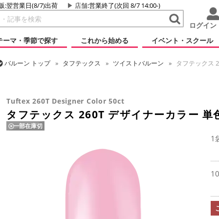
販:翌営業日(8/7)出荷
店舗
:営業終了(次回 8/7 14:00-)
ログイン
テーマ・季節で探す
これから始める
イベント・スクール
バルーン
トップ
タフテックス
ツイストバルーン
タフテックス 2
バルーン
トップ
ツイストバルーン
260 (標準サイズ)
タフテックス
Tuftex 260T Designer Color 50ct
タフテックス 260T デザイナーカラー 単色
一部在庫切
1
1