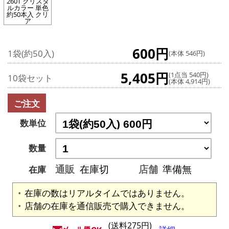
260T クリスタ
ルカラー 単色
約50本入 クリ
ア
600円
1袋(約50入)
(本体 546円)
5,405円
(1点当 540円)
10袋セット
(本体 4,914円)
ご注文
数単位
数量
通販
在庫切
店舗
準備無
在庫
在庫の数はリアルタイムではありません。
店舗の在庫を通信販売で購入できません。
(送料275円)