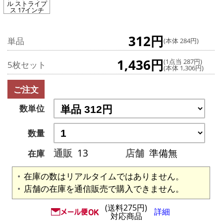
ル ストライプ
ス 17インチ
312円
単品
(本体 284円)
1,436円
(1点当 287円)
5枚セット
(本体 1,306円)
ご注文
数単位
数量
通販
13
店舗
準備無
在庫
在庫の数はリアルタイムではありません。
店舗の在庫を通信販売で購入できません。
(送料275円)
詳細
対応商品