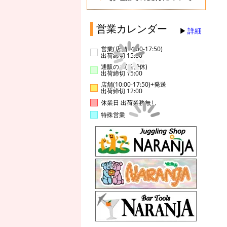
営業カレンダー
詳細
営業(店舗14:00-17:50)
出荷締切 15:00
通販のみ(店舗休)
出荷締切 15:00
店舗(10:00-17:50)+発送
出荷締切 12:00
休業日 出荷業務無し
特殊営業