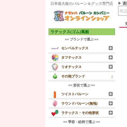
通
日本最大級のバルーン＆グッズ専門店
ラテックス(ゴム)風船
== ブランドで選ぶ ==
センペルテックス
タフテックス
リオテックス
その他ブランド
2
== 形状で選ぶ ==
ツイストバルーン
ラウンドバルーン(無地)
ラテックス・その他形状
== 季節・絵柄で選ぶ ==