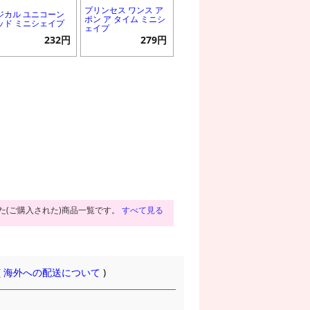
プリンセス ワンス ア
ジカル ユニコーン
ポン ア タイム ミニシ
ッド ミニシェイプ
ェイプ
232円
279円
た(ご購入された)商品一覧です。
すべて見る
(
海外への配送について
)