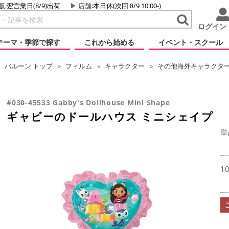
販:翌営業日(8/9)出荷
店舗
:本日休(次回 8/9 10:00-)
ログイン
テーマ・季節で探す
これから始める
イベント・スクール
バルーン
トップ
フィルム
キャラクター
その他海外キャラクタ
#030-45533 Gabby's Dollhouse Mini Shape
ギャビーのドールハウス ミニシェイプ
単
1