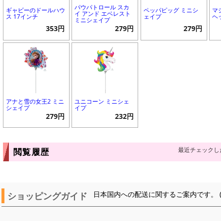
パウパトロール スカ
ギャビーのドールハウ
ペッパピッグ ミニシ
マ
イ アンド エベレスト
ス 17インチ
ェイプ
ヘ
ミニシェイプ
353円
279円
279円
アナと雪の女王2 ミニ
ユニコーン ミニシェ
シェイプ
イプ
279円
232円
最近チェックし
閲覧履歴
ショッピングガイド
日本国内への配送に関するご案内です。 