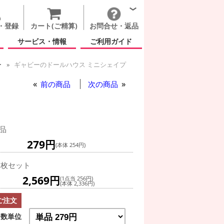
・登録
カート(ご精算)
お問合せ・返品
サービス・情報
ご利用ガイド
ー
ギャビーのドールハウス ミニシェイプ
前の商品
次の商品
品
279円
(本体 254円)
0枚セット
2,569円
(1点当 256円)
(本体 2,336円)
ご注文
数単位