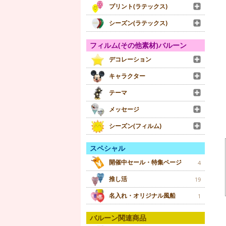
プリント(ラテックス)
シーズン(ラテックス)
フィルム(その他素材)バルーン
デコレーション
キャラクター
テーマ
メッセージ
シーズン(フィルム)
スペシャル
開催中セール・特集ページ
4
推し活
19
名入れ・オリジナル風船
1
バルーン関連商品