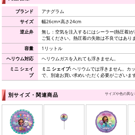
ブランド
アナグラム
サイズ
幅26cm×高さ24cm
逆止弁
無し：空気を注入するにはシーラー(熱圧着)
ご覧ください。熱圧着の失敗は不良ではありま
容量
1リットル
ヘリウム対応
ヘリウムガスを入れても浮きません。
ミニ シェイ
ミニ シェイプ:
ヘリウムでは浮きません。カッ
プ
で、別途お買い求めいただく必要がございま
サイズや色の異な
別サイズ・関連商品