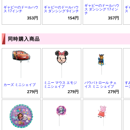
ギャビーのドールハウ
ギャビーのドールハウ
ギャビーのドールハウ
ギ
ス ダンシング 17イン
ス 17インチ
ス ダンシング 9インチ
ス
チ
353円
154円
357円
同時購入商品
ミニー マウス エモジ
パウパトロール チェ
す
カーズ ミニシェイプ
ミニシェイプ
イス ミニ シェイプ
ー
279円
279円
279円