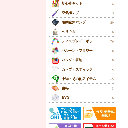
初心者キット
8
空気ポンプ
13
電動空気ポンプ
20
ヘリウム
6
ディスプレイ・ギフト
76
バルーン・フラワー
8
バッグ・収納
10
カップ・スティック
15
小物・その他アイテム
65
書籍
18
DVD
6