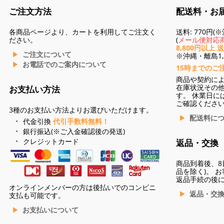
ご注文方法
配送料・お
各商品ページより、カートを利用してご注文く
送料: 770円
ださい。
(
メール便対応商
8,800円以上 
ご注文について
※沖縄・離島1,3
お電話でのご案内について
15時までのご
商品や契約に
在庫状況その
お支払い方法
す。 休業日に
ご確認くださ
3種のお支払い方法よりお選びいただけます。
配送料に
代金引換
代引手数料無料！
銀行振込(※ご入金確認後の発送)
クレジットカード
返品・交換
商品到着後、8
品を除く)。 
返品手続の後
オンラインメンバーの方は後払いでのコンビニ
返品・交
支払も可能です。
お支払いについて