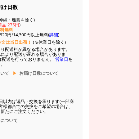
届け日数
(※沖縄・離島を除く)
品 275円
)
送料無料
20円/14,300円以上無料(
詳細
)
注文は当日出荷！
(※休業日を除く)
より配送料が異なる場合があります。
他により配送が遅れる場合がありま
は配送を行っておりません。
営業日
を
い。
ついて
お届け日数について
日以内は返品・交換を承ります(一部商
お客様都合での交換をご希望の場合は、
に新たにご注文ください。
換について