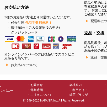
商品や契約に
在庫状況その
お支払い方法
す。 休業日に
ご確認くださ
3種のお支払い方法よりお選びいただけます。
配送料に
代金引換
代引手数料無料！
銀行振込(※ご入金確認後の発送)
クレジットカード
返品・交換
商品到着後、8
品を除く)。 
返品手続の後
オンラインメンバーの方は後払いでのコンビニ
返品・交
支払も可能です。
お支払いについて
お問合せ
会社案内
ハ
営業時間
ご利用ガイド
カンパニー
ご注文について
対応ブラウザ
©1999-2026 NARANJA Inc. All Rights Reserved.