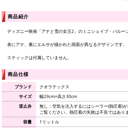
商品紹介
ディズニー映画「アナと雪の女王2」のミニシェイプ・バルー
表にアナ、裏にエルサが描かれた両面が異なるデザインです。
スティックは付属していません。
商品仕様
ブランド
クオラテックス
サイズ
幅29cm×高さ30cm
逆止弁
無し：空気を注入するにはシーラー(熱圧着)
ご覧ください。熱圧着の失敗は不良ではありま
容量
1リットル