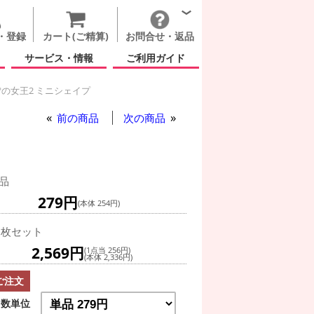
・登録
カート(ご精算)
お問合せ・返品
サービス・情報
ご利用ガイド
の女王2 ミニシェイプ
前の商品
次の商品
品
279円
(本体 254円)
0枚セット
2,569円
(1点当 256円)
(本体 2,336円)
ご注文
数単位