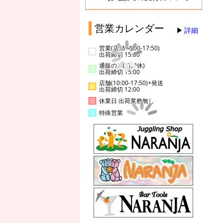
営業カレンダー
詳細
営業(店舗14:00-17:50)
出荷締切 15:00
通販のみ(店舗休)
出荷締切 15:00
店舗(10:00-17:50)+発送
出荷締切 12:00
休業日 出荷業務無し
特殊営業