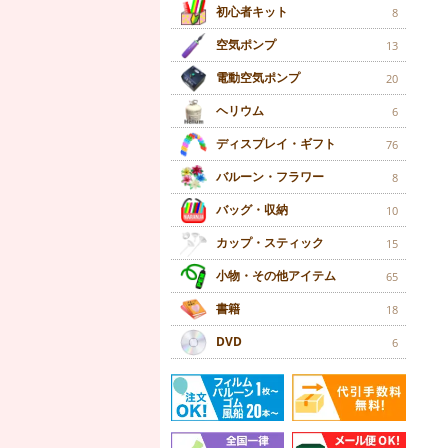
初心者キット
8
空気ポンプ
13
電動空気ポンプ
20
ヘリウム
6
ディスプレイ・ギフト
76
バルーン・フラワー
8
バッグ・収納
10
カップ・スティック
15
小物・その他アイテム
65
書籍
18
DVD
6