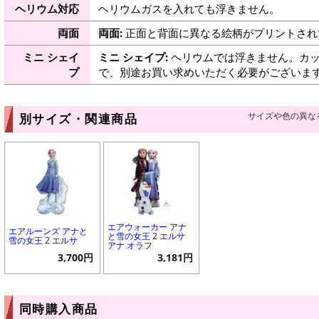
ヘリウム対応
ヘリウムガスを入れても浮きません。
両面
両面:
正面と背面に異なる絵柄がプリントされ
ミニ シェイ
ミニ シェイプ:
ヘリウムでは浮きません。カッ
プ
で、別途お買い求めいただく必要がございま
サイズや色の異な
別サイズ・関連商品
エアウォーカー アナ
エアルーンズ アナと
と雪の女王 2 エルサ
雪の女王 2 エルサ
アナ オラフ
3,700円
3,181円
同時購入商品