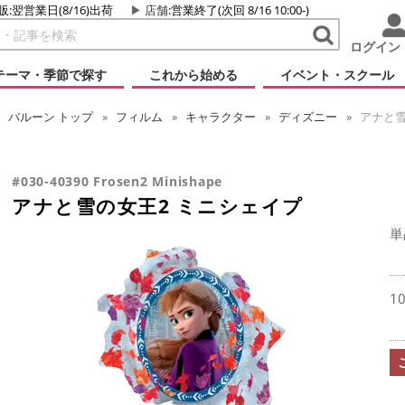
販:翌営業日(8/16)出荷
店舗
:営業終了(次回 8/16 10:00-)
ログイン
テーマ・季節で探す
これから始める
イベント・スクール
バルーン
トップ
フィルム
キャラクター
ディズニー
アナと雪
#030-40390 Frosen2 Minishape
アナと雪の女王2 ミニシェイプ
単
1