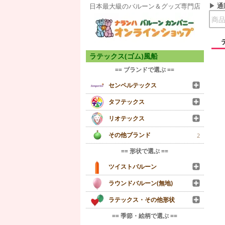
通
日本最大級のバルーン＆グッズ専門店
ラテックス(ゴム)風船
== ブランドで選ぶ ==
センペルテックス
タフテックス
リオテックス
その他ブランド
2
== 形状で選ぶ ==
ツイストバルーン
ラウンドバルーン(無地)
ラテックス・その他形状
== 季節・絵柄で選ぶ ==