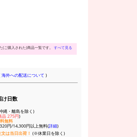
た(ご購入された)商品一覧です。
すべて見る
(
海外への配送について
)
届け日数
(※沖縄・離島を除く)
品 275円
)
送料無料
20円/14,300円以上無料(
詳細
)
注文は当日出荷！
(※休業日を除く)