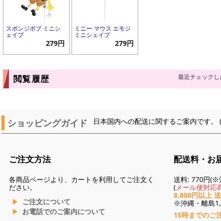
スポンジボブ ミニシ
ミニー マウス エモジ
ェイプ
ミニシェイプ
279円
279円
最近チェックし
閲覧履歴
ショッピングガイド
日本国内への配送に関するご案内です。 
ご注文方法
配送料・お
各商品ページより、カートを利用してご注文く
送料: 770円
ださい。
(
メール便対応商
8,800円以上 
ご注文について
※沖縄・離島1,3
お電話でのご案内について
15時までのご