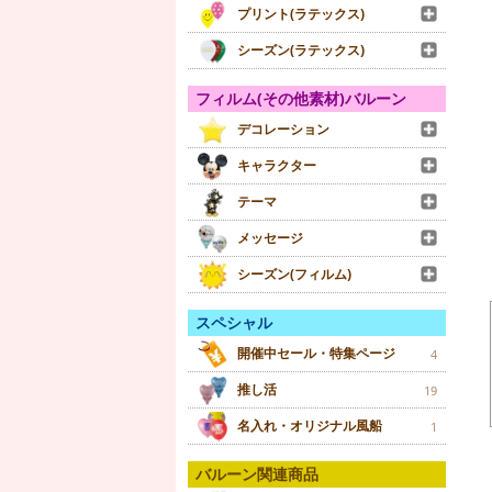
プリント(ラテックス)
シーズン(ラテックス)
フィルム(その他素材)バルーン
デコレーション
キャラクター
テーマ
メッセージ
シーズン(フィルム)
スペシャル
開催中セール・特集ページ
4
推し活
19
名入れ・オリジナル風船
1
バルーン関連商品