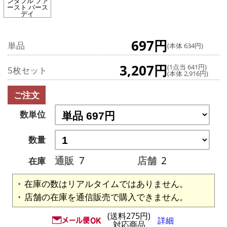
ンダフル ファ
ースト バース
デイ
697円
単品
(本体 634円)
3,207円
(1点当 641円)
5枚セット
(本体 2,916円)
ご注文
数単位
数量
通販
7
店舗
2
在庫
在庫の数はリアルタイムではありません。
店舗の在庫を通信販売で購入できません。
(送料275円)
詳細
対応商品