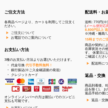
ご注文方法
配送料・お
各商品ページより、カートを利用してご注文く
送料: 770円
ださい。
(
メール便対応商
8,800円以上 
ご注文について
※沖縄・離島1,3
お電話でのご案内について
15時までのご
商品や契約に
在庫状況その
お支払い方法
す。 休業日に
ご確認くださ
3種のお支払い方法よりお選びいただけます。
配送料に
代金引換
代引手数料無料！
銀行振込(※ご入金確認後の発送)
クレジットカード
返品・交換
商品到着後、8
品を除く)。 
返品手続の後
オンラインメンバーの方は後払いでのコンビニ
返品・交
支払も可能です。
お支払いについて