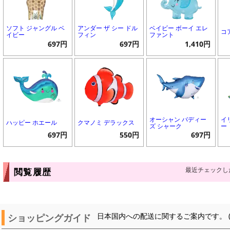
ソフト ジャングル ベ
アンダー ザ シー ドル
ベイビー ボーイ エレ
コ
イビー
フィン
ファント
697円
697円
1,410円
オーシャン バディー
イ
ハッピー ホエール
クマノミ デラックス
ズ シャーク
ー
697円
550円
697円
最近チェックし
閲覧履歴
ショッピングガイド
日本国内への配送に関するご案内です。 