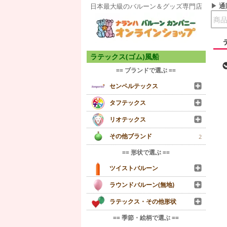
通
日本最大級のバルーン＆グッズ専門店
ラテックス(ゴム)風船
== ブランドで選ぶ ==
センペルテックス
タフテックス
リオテックス
その他ブランド
2
== 形状で選ぶ ==
ツイストバルーン
ラウンドバルーン(無地)
ラテックス・その他形状
== 季節・絵柄で選ぶ ==