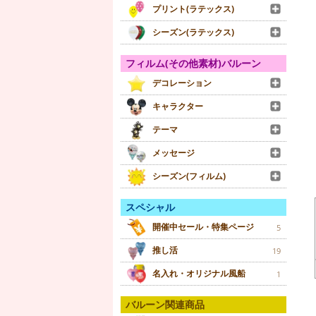
プリント(ラテックス)
シーズン(ラテックス)
フィルム(その他素材)バルーン
デコレーション
キャラクター
テーマ
メッセージ
シーズン(フィルム)
スペシャル
開催中セール・特集ページ
5
推し活
19
名入れ・オリジナル風船
1
バルーン関連商品