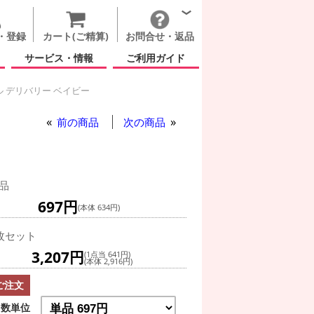
・登録
カート(ご精算)
お問合せ・返品
サービス・情報
ご利用ガイド
 デリバリー ベイビー
 デリバリー ベイビー
前の商品
次の商品
品
697円
(本体 634円)
枚セット
3,207円
(1点当 641円)
(本体 2,916円)
ご注文
数単位