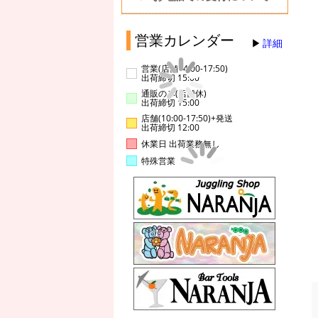
営業カレンダー
詳細
営業(店舗14:00-17:50)
出荷締切 15:00
通販のみ(店舗休)
出荷締切 15:00
店舗(10:00-17:50)+発送
出荷締切 12:00
休業日 出荷業務無し
特殊営業