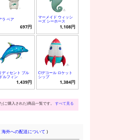
マーメイド ウィッシ
アラ ベア
ーズ シーホース
697円
1,108円
リディセント ブル
CIデコール ロケット
 ドルフィン
シップ
1,439円
1,384円
た(ご購入された)商品一覧です。
すべて見る
(
海外への配送について
)