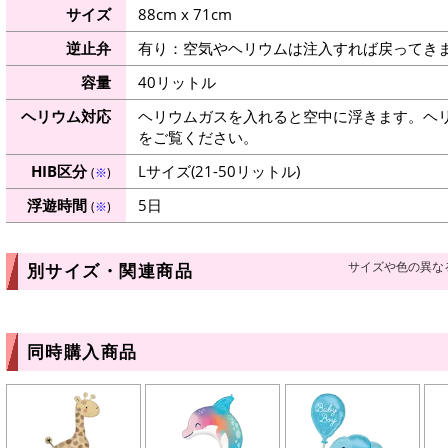
サイズ
88cm x 71cm
逆止弁
有り：空気やヘリウムは注入すれば戻ってき
容量
40リットル
ヘリウム対応
ヘリウムガスを入れると空中に浮きます。ヘ
をご覧ください。
HIB区分
Lサイズ(21-50リットル)
(
※
)
浮遊時間
5日
(
※
)
サイズや色の異な
別サイズ・関連商品
同時購入商品