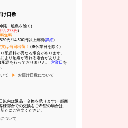
届け日数
(※沖縄・離島を除く)
品 275円
)
送料無料
20円/14,300円以上無料(
詳細
)
注文は当日出荷！
(※休業日を除く)
より配送料が異なる場合があります。
他により配送が遅れる場合がありま
は配送を行っておりません。
営業日
を
い。
ついて
お届け日数について
日以内は返品・交換を承ります(一部商
お客様都合での交換をご希望の場合は、
に新たにご注文ください。
換について