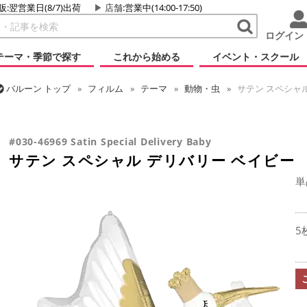
販:翌営業日(8/7)出荷
店舗
:営業中(14:00-17:50)
ログイン
テーマ・季節で探す
これから始める
イベント・スクール
バルーン
トップ
フィルム
テーマ
動物・虫
サテン スペシャル
バルーン
トップ
フィルム
テーマ
ベイビー
サテン スペシャル
#030-46969 Satin Special Delivery Baby
サテン スペシャル デリバリー ベイビー
単
5