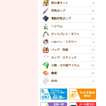
初心者キット
8
空気ポンプ
13
電動空気ポンプ
20
ヘリウム
6
ディスプレイ・ギフト
76
バルーン・フラワー
8
バッグ・収納
10
カップ・スティック
15
小物・その他アイテム
65
書籍
18
DVD
6