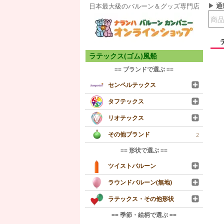
通
日本最大級のバルーン＆グッズ専門店
ラテックス(ゴム)風船
== ブランドで選ぶ ==
センペルテックス
タフテックス
リオテックス
その他ブランド
2
== 形状で選ぶ ==
ツイストバルーン
ラウンドバルーン(無地)
ラテックス・その他形状
== 季節・絵柄で選ぶ ==