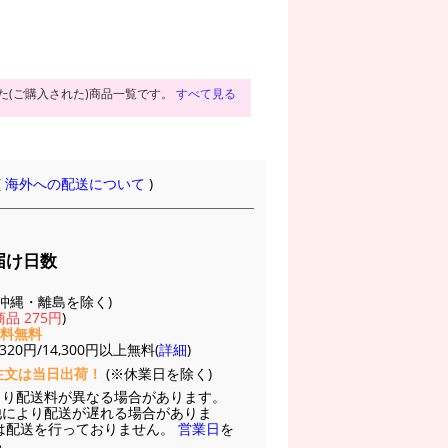
た(ご購入された)商品一覧です。
すべて見る
(
海外への配送について
)
届け日数
(※沖縄・離島を除く)
品 275円
)
送料無料
20円/14,300円以上無料(
詳細
)
注文は当日出荷！
(※休業日を除く)
より配送料が異なる場合があります。
他により配送が遅れる場合がありま
は配送を行っておりません。
営業日
を
い。