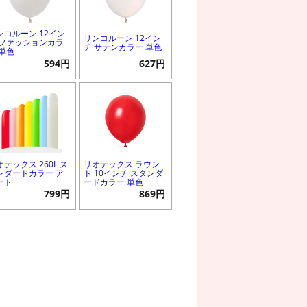
ンコルーン 12イン
リンコルーン 12イン
 ファッションカラ
チ サテンカラー 単色
 単色
594円
627円
オテックス 260L ス
リオテックス ラウン
ンダードカラー ア
ド 10インチ スタンダ
ート
ードカラー 単色
799円
869円