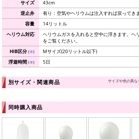
サイズ
43cm
逆止弁
有り：空気やヘリウムは注入すれば戻ってき
容量
14リットル
ヘリウム対応
ヘリウムガスを入れると空中に浮きます。ヘ
をご覧ください。
HIB区分
Mサイズ(20リットル以下)
(
※
)
浮遊時間
5日
(
※
)
サイズや色の異な
別サイズ・関連商品
同時購入商品