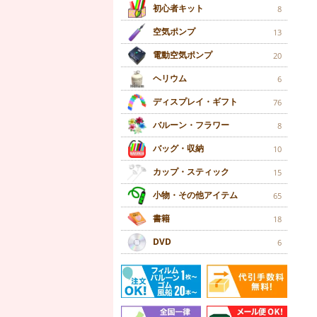
初心者キット
8
空気ポンプ
13
電動空気ポンプ
20
ヘリウム
6
ディスプレイ・ギフト
76
バルーン・フラワー
8
バッグ・収納
10
カップ・スティック
15
小物・その他アイテム
65
書籍
18
DVD
6