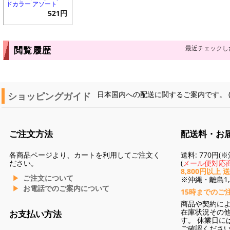
ドカラー アソート
521円
最近チェックし
閲覧履歴
ショッピングガイド
日本国内への配送に関するご案内です。 
ご注文方法
配送料・お
各商品ページより、カートを利用してご注文く
送料: 770円
ださい。
(
メール便対応商
8,800円以上 
ご注文について
※沖縄・離島1,3
お電話でのご案内について
15時までのご
商品や契約に
在庫状況その
お支払い方法
す。 休業日に
ご確認くださ