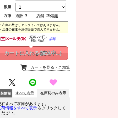
数量
通販
3
店舗
準備無
在庫
在庫の数はリアルタイムではありません。
店舗の在庫を通信販売で購入できません。
(送料275円)
詳細
対応商品
カートに入れる
(読込中...)
カートを見る
・ご精算
入荷情報
すべて表示
在庫切のみ表示
現在すべて在庫があります。
をクリックして
入荷情報をすべて表示
ください。