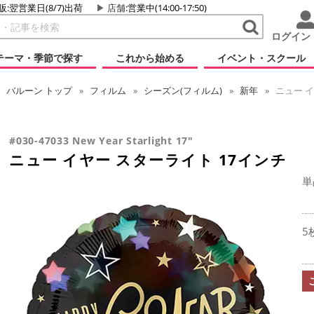
販:翌営業日(8/7)出荷
店舗
:営業中(14:00-17:50)
ログイン
テーマ・季節で探す
これから始める
イベント・スクール
バルーン
トップ
フィルム
シーズン(フィルム)
新年
ニュー イ
#030-47033 New Year Starlight 17"
ニュー イヤー スターライト 17インチ
単
5