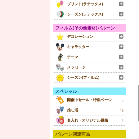
プリント(ラテックス)
シーズン(ラテックス)
フィルム(その他素材)バルーン
デコレーション
キャラクター
テーマ
メッセージ
シーズン(フィルム)
スペシャル
開催中セール・特集ページ
5
推し活
19
名入れ・オリジナル風船
1
バルーン関連商品