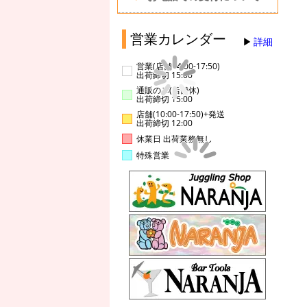
営業カレンダー
詳細
営業(店舗14:00-17:50)
出荷締切 15:00
通販のみ(店舗休)
出荷締切 15:00
店舗(10:00-17:50)+発送
出荷締切 12:00
休業日 出荷業務無し
特殊営業