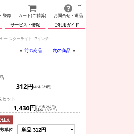
・登録
カート(ご精算)
お問合せ・返品
サービス・情報
ご利用ガイド
ヤー スターライト 17インチ
前の商品
次の商品
品
312円
(本体 284円)
枚セット
1,436円
(1点当 287円)
(本体 1,306円)
ご注文
数単位