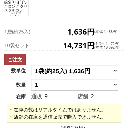
640L リオリン
ク ロング クリ
スタルカラー
クリア
1,636円
1袋(約25入)
(本体 1,488円)
14,731円
(1点当 1,472円)
10袋セット
(本体 13,392円)
ご注文
数単位
数量
通販
9
店舗
2
在庫
在庫の数はリアルタイムではありません。
店舗の在庫を通信販売で購入できません。
(送料275円)