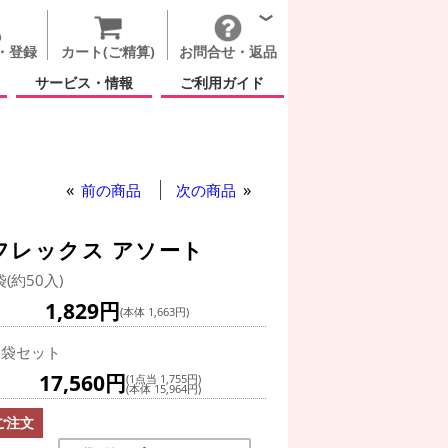
・登録
カート(ご精算)
お問合せ・返品
サービス・情報
ご利用ガイド
前の商品
次の商品
フレックス アソート
袋(約50入)
1,829円
(本体 1,663円)
0袋セット
17,560円
(1点当 1,755円)
(本体 15,964円)
ご注文