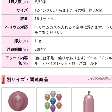
1袋入数
約50本
(
※
)
サイズ
12インチ(ふくらませた時の幅：約30cm)
容量
16リットル
ヘリウム対応
ヘリウムガスを入れると空中に浮きます。ヘ
をご覧ください。
浮力
11g
(
※
)
浮遊時間
20時間
(
※
)
アソート内容
(色には不足・偏りがあります) ゴールド / シルバ
色
ルー / バイオレット / ローズゴールド
(
※
)
サイズや色の異な
別サイズ・関連商品