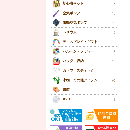
初心者キット
8
空気ポンプ
13
電動空気ポンプ
20
ヘリウム
6
ディスプレイ・ギフト
76
バルーン・フラワー
8
バッグ・収納
10
カップ・スティック
15
小物・その他アイテム
65
書籍
18
DVD
6