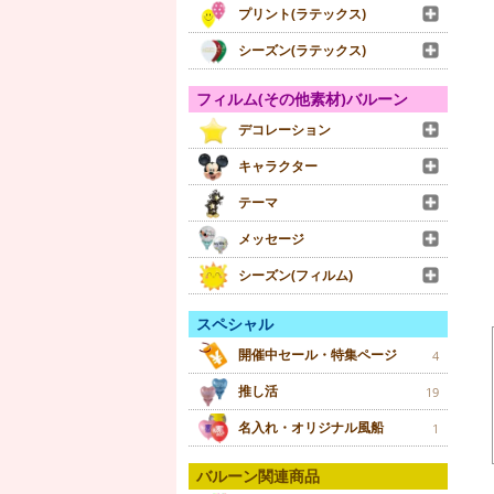
プリント(ラテックス)
シーズン(ラテックス)
フィルム(その他素材)バルーン
デコレーション
キャラクター
テーマ
メッセージ
シーズン(フィルム)
スペシャル
開催中セール・特集ページ
4
推し活
19
名入れ・オリジナル風船
1
バルーン関連商品