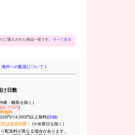
た(ご購入された)商品一覧です。
すべて見る
(
海外への配送について
)
届け日数
(※沖縄・離島を除く)
品 275円
)
送料無料
20円/14,300円以上無料(
詳細
)
注文は当日出荷！
(※休業日を除く)
より配送料が異なる場合があります。