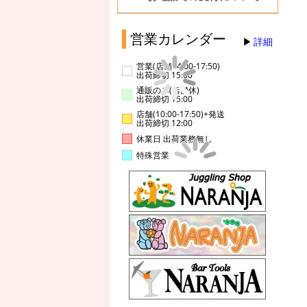
営業カレンダー
詳細
営業(店舗14:00-17:50)
出荷締切 15:00
通販のみ(店舗休)
出荷締切 15:00
店舗(10:00-17:50)+発送
出荷締切 12:00
休業日 出荷業務無し
特殊営業