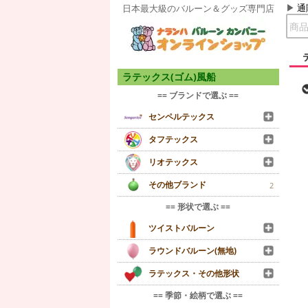
通
日本最大級のバルーン＆グッズ専門店
ラテックス(ゴム)風船
== ブランドで選ぶ ==
センペルテックス
タフテックス
リオテックス
その他ブランド
2
== 形状で選ぶ ==
ツイストバルーン
ラウンドバルーン(無地)
ラテックス・その他形状
== 季節・絵柄で選ぶ ==