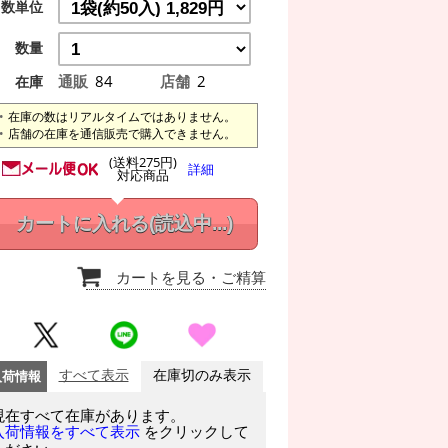
数単位
数量
通販
84
店舗
2
在庫
在庫の数はリアルタイムではありません。
店舗の在庫を通信販売で購入できません。
(送料275円)
詳細
対応商品
カートに入れる
(読込中...)
カートを見る
・ご精算
入荷情報
すべて表示
在庫切のみ表示
現在すべて在庫があります。
をクリックして
入荷情報をすべて表示