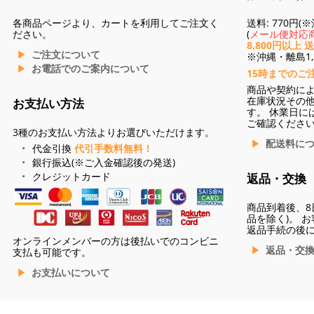
各商品ページより、カートを利用してご注文く
送料: 770円
ださい。
(
メール便対応商
8,800円以上 
ご注文について
※沖縄・離島1,3
お電話でのご案内について
15時までのご
商品や契約に
在庫状況その
お支払い方法
す。 休業日に
ご確認くださ
3種のお支払い方法よりお選びいただけます。
配送料に
代金引換
代引手数料無料！
銀行振込(※ご入金確認後の発送)
クレジットカード
返品・交換
商品到着後、8
品を除く)。 
返品手続の後
オンラインメンバーの方は後払いでのコンビニ
返品・交
支払も可能です。
お支払いについて