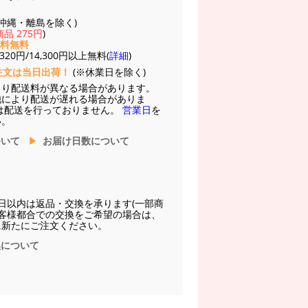
(※沖縄・離島を除く)
品 275円
)
送料無料
20円/14,300円以上無料(
詳細
)
注文は当日出荷！
(※休業日を除く)
より配送料が異なる場合があります。
他により配送が遅れる場合がありま
は配送を行っておりません。
営業日
を
い。
ついて
お届け日数について
日以内は返品・交換を承ります(一部商
お客様都合での交換をご希望の場合は、
に新たにご注文ください。
換について