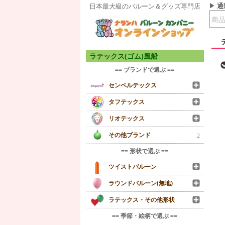
通
日本最大級のバルーン＆グッズ専門店
ラテックス(ゴム)風船
== ブランドで選ぶ ==
センペルテックス
タフテックス
リオテックス
その他ブランド
2
== 形状で選ぶ ==
ツイストバルーン
ラウンドバルーン(無地)
ラテックス・その他形状
== 季節・絵柄で選ぶ ==