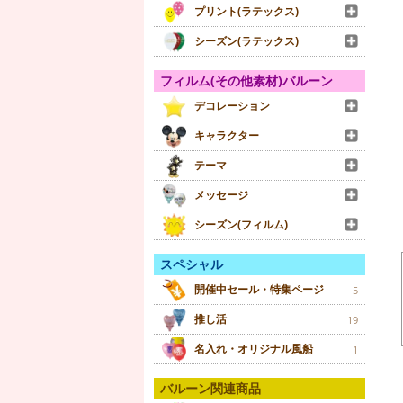
プリント(ラテックス)
シーズン(ラテックス)
フィルム(その他素材)バルーン
デコレーション
キャラクター
テーマ
メッセージ
シーズン(フィルム)
スペシャル
開催中セール・特集ページ
5
推し活
19
名入れ・オリジナル風船
1
バルーン関連商品