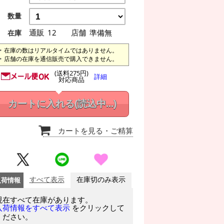
数量
通販
12
店舗
準備無
在庫
在庫の数はリアルタイムではありません。
店舗の在庫を通信販売で購入できません。
(送料275円)
詳細
対応商品
カートに入れる
(読込中...)
カートを見る
・ご精算
入荷情報
すべて表示
在庫切のみ表示
現在すべて在庫があります。
をクリックして
入荷情報をすべて表示
ください。