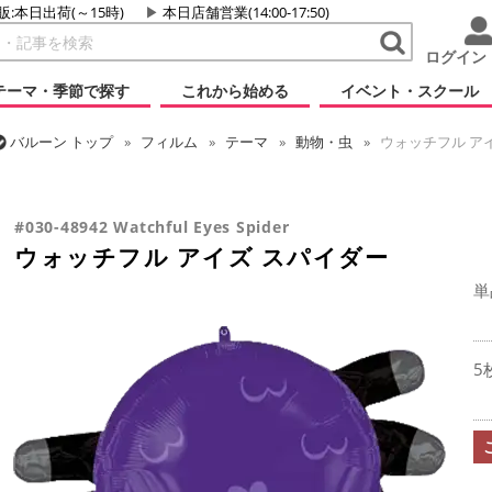
販:本日出荷(～15時)
本日店舗営業(14:00-17:50)
ログイン
テーマ・季節で探す
これから始める
イベント・スクール
バルーン
トップ
フィルム
テーマ
動物・虫
ウォッチフル ア
バルーン
トップ
フィルム
シーズン(フィルム)
ハロウィン・オータ
#030-48942 Watchful Eyes Spider
ウォッチフル アイズ スパイダー
単
5