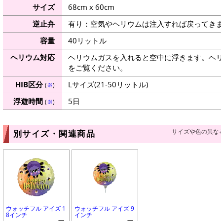
サイズ
68cm x 60cm
逆止弁
有り：空気やヘリウムは注入すれば戻ってき
容量
40リットル
ヘリウム対応
ヘリウムガスを入れると空中に浮きます。ヘ
をご覧ください。
HIB区分
Lサイズ(21-50リットル)
(
※
)
浮遊時間
5日
(
※
)
サイズや色の異な
別サイズ・関連商品
ウォッチフル アイズ 1
ウォッチフル アイズ 9
8インチ
インチ