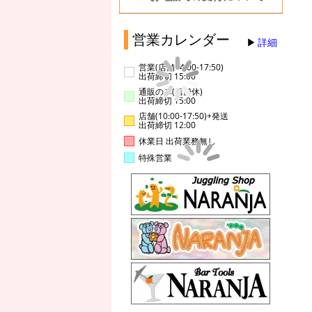
営業カレンダー
詳細
営業(店舗14:00-17:50)
出荷締切 15:00
通販のみ(店舗休)
出荷締切 15:00
店舗(10:00-17:50)+発送
出荷締切 12:00
休業日 出荷業務無し
特殊営業