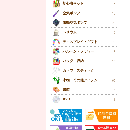
初心者キット
8
空気ポンプ
13
電動空気ポンプ
20
ヘリウム
6
ディスプレイ・ギフト
76
バルーン・フラワー
8
バッグ・収納
10
カップ・スティック
15
小物・その他アイテム
65
書籍
18
DVD
6