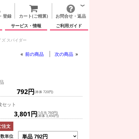
・登録
カート(ご精算)
お問合せ・返品
サービス・情報
ご利用ガイド
イズ スパイダー
ム(秋)
ウォッチフル アイズ スパイダー
前の商品
次の商品
品
792円
(本体 720円)
枚セット
3,801円
(1点当 760円)
(本体 3,456円)
ご注文
数単位