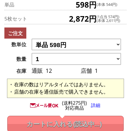
598円
単品
(本体 544円)
2,872円
(1点当 574円)
5枚セット
(本体 2,611円)
ご注文
数単位
数量
通販
12
店舗
1
在庫
在庫の数はリアルタイムではありません。
店舗の在庫を通信販売で購入できません。
(送料275円)
詳細
対応商品
カートに入れる
(読込中...)