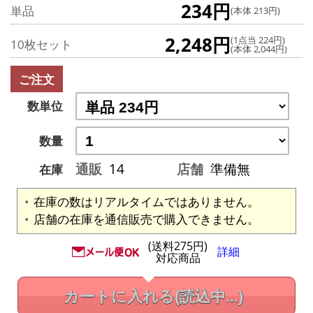
234円
単品
(本体 213円)
2,248円
(1点当 224円)
10枚セット
(本体 2,044円)
ご注文
数単位
数量
通販
14
店舗
準備無
在庫
在庫の数はリアルタイムではありません。
店舗の在庫を通信販売で購入できません。
(送料275円)
詳細
対応商品
カートに入れる
(読込中...)