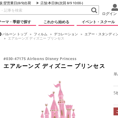
販:翌営業日(8/9)出荷
店舗
:本日休(次回 8/9 10:00-)
ログイン
テーマ・季節で探す
これから始める
イベント・スクール
バルーン
トップ
フィルム
デコレーション
エアー・スタンディン
エアルーンズ ディズニー プリンセス
バルーン
トップ
フィルム
キャラクター
ディズニー
エアルー
#030-47175 Airloons Disney Princess
エアルーンズ ディズニー プリンセス
単
5