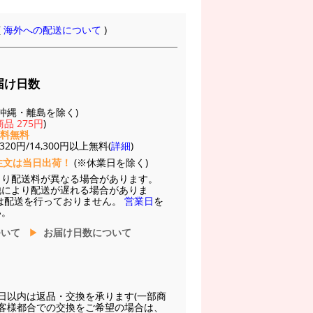
(
海外への配送について
)
届け日数
(※沖縄・離島を除く)
品 275円
)
送料無料
20円/14,300円以上無料(
詳細
)
注文は当日出荷！
(※休業日を除く)
より配送料が異なる場合があります。
他により配送が遅れる場合がありま
は配送を行っておりません。
営業日
を
い。
ついて
お届け日数について
日以内は返品・交換を承ります(一部商
お客様都合での交換をご希望の場合は、