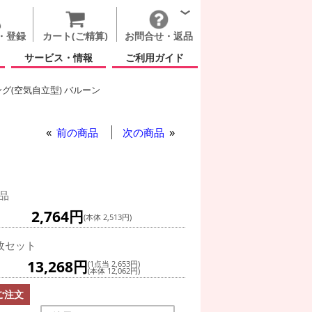
・登録
カート(ご精算)
お問合せ・返品
サービス・情報
ご利用ガイド
グ(空気自立型) バルーン
ンズ ディズニー プリンセス
前の商品
次の商品
品
2,764円
(本体 2,513円)
枚セット
13,268円
(1点当 2,653円)
(本体 12,062円)
ご注文