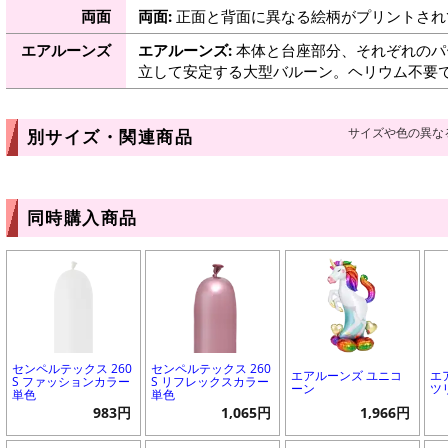
両面
両面:
正面と背面に異なる絵柄がプリントされ
エアルーンズ
エアルーンズ:
本体と台座部分、それぞれのパ
立して安定する大型バルーン。ヘリウム不要
サイズや色の異な
別サイズ・関連商品
同時購入商品
センペルテックス 260
センペルテックス 260
エアルーンズ ユニコ
エ
S ファッションカラー
S リフレックスカラー
ーン
ツ
単色
単色
983円
1,065円
1,966円