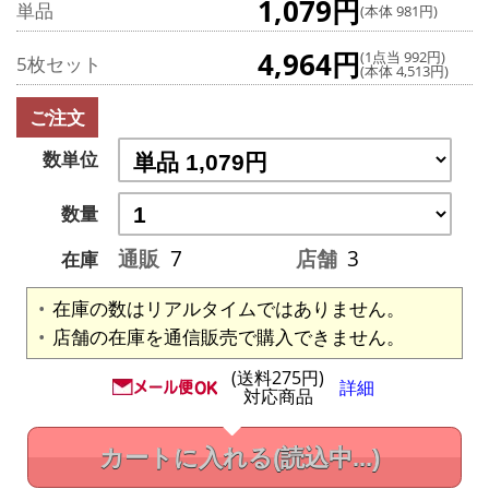
1,079円
単品
(本体 981円)
4,964円
(1点当 992円)
5枚セット
(本体 4,513円)
ご注文
数単位
数量
通販
7
店舗
3
在庫
在庫の数はリアルタイムではありません。
店舗の在庫を通信販売で購入できません。
(送料275円)
詳細
対応商品
カートに入れる
(読込中...)