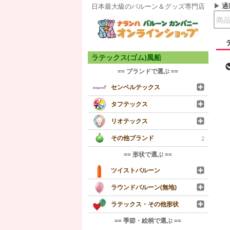
通
日本最大級のバルーン＆グッズ専門店
ラテックス(ゴム)風船
== ブランドで選ぶ ==
センペルテックス
タフテックス
リオテックス
その他ブランド
2
== 形状で選ぶ ==
ツイストバルーン
ラウンドバルーン(無地)
ラテックス・その他形状
== 季節・絵柄で選ぶ ==