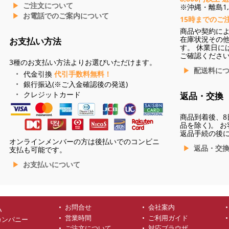
ご注文について
※沖縄・離島1,3
お電話でのご案内について
15時までのご
商品や契約に
在庫状況その
お支払い方法
す。 休業日に
ご確認くださ
3種のお支払い方法よりお選びいただけます。
配送料に
代金引換
代引手数料無料！
銀行振込(※ご入金確認後の発送)
クレジットカード
返品・交換
商品到着後、8
品を除く)。 
返品手続の後
オンラインメンバーの方は後払いでのコンビニ
返品・交
支払も可能です。
お支払いについて
お問合せ
会社案内
ハ
営業時間
ご利用ガイド
カンパニー
ご注文について
対応ブラウザ