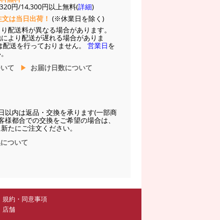
20円/14,300円以上無料(
詳細
)
注文は当日出荷！
(※休業日を除く)
より配送料が異なる場合があります。
他により配送が遅れる場合がありま
は配送を行っておりません。
営業日
を
い。
ついて
お届け日数について
日以内は返品・交換を承ります(一部商
お客様都合での交換をご希望の場合は、
に新たにご注文ください。
換について
規約・同意事項
店舗