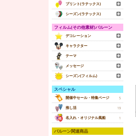
プリント(ラテックス)
シーズン(ラテックス)
フィルム(その他素材)バルーン
デコレーション
キャラクター
テーマ
メッセージ
シーズン(フィルム)
スペシャル
開催中セール・特集ページ
5
推し活
19
名入れ・オリジナル風船
1
バルーン関連商品