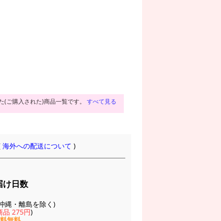
た(ご購入された)商品一覧です。
すべて見る
(
海外への配送について
)
届け日数
(※沖縄・離島を除く)
品 275円
)
送料無料