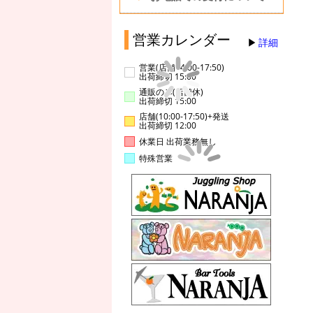
営業カレンダー
詳細
営業(店舗14:00-17:50)
出荷締切 15:00
通販のみ(店舗休)
出荷締切 15:00
店舗(10:00-17:50)+発送
出荷締切 12:00
休業日 出荷業務無し
特殊営業