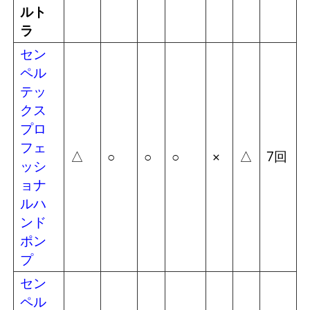
ルト
ラ
セン
ペル
テッ
クス
プロ
フェ
△
△
7回
○
○
○
×
ッシ
ョナ
ルハ
ンド
ポン
プ
セン
ペル