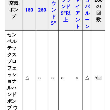
空気
ウ
の
ンド
イ
バ
ポン
160
260
ン
回
9"以
ア
ル
プ
ド
数
上
ン
ー
5"
ト
ン
セン
ペル
テッ
クス
プロ
フェ
ッシ
△
△
5回
○
○
○
×
ョナ
ルハ
ンド
ポン
プ ウ