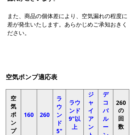
また、商品の個体差により、空気漏れの程度に
差が発生いたします。あらかじめご承知おきく
ださい。
空気ポンプ適応表
ジ
デ
空
ラ
ラウ
ャ
コ
260
気
ウ
の
ンド
イ
バ
ポ
160
260
ン
回
9"以
ア
ル
ン
ド
数
上
ン
ー
プ
5"
ト
ン