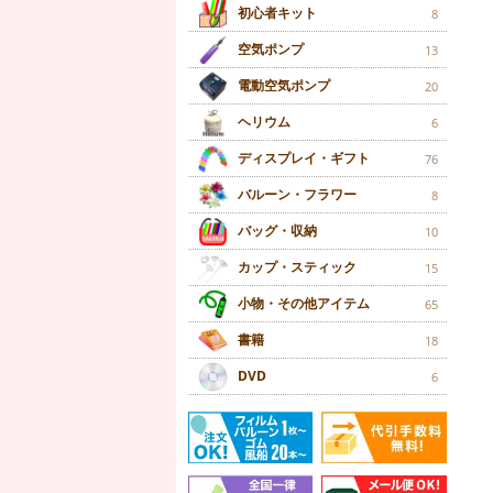
初心者キット
8
空気ポンプ
13
電動空気ポンプ
20
ヘリウム
6
ディスプレイ・ギフト
76
バルーン・フラワー
8
バッグ・収納
10
カップ・スティック
15
小物・その他アイテム
65
書籍
18
DVD
6