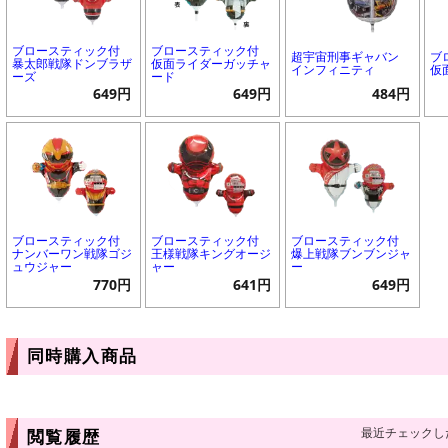
ブロースティック付
ブロースティック付
超宇宙刑事ギャバン
ブ
暴太郎戦隊ドンブラザ
仮面ライダーガッチャ
インフィニティ
仮
ーズ
ード
649円
649円
484円
ブロースティック付
ブロースティック付
ブロースティック付
ナンバーワン戦隊ゴジ
王様戦隊キングオージ
爆上戦隊ブンブンジャ
ュウジャー
ャー
ー
770円
641円
649円
同時購入商品
最近チェックし
閲覧履歴