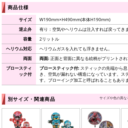
商品仕様
サイズ
W190mm×H490mm(本体H190mm)
逆止弁
有り：空気やヘリウムは注入すれば戻ってき
容量
2リットル
ヘリウム対応
ヘリウムガスを入れても浮きません。
両面
両面:
正面と背面に異なる絵柄がプリントされ
ブロースティ
ブロースティック付:
スティックの先端から息
ック付
き、空気が漏れない構造になっています。ス
す。ブローイング加工と呼ばれることもあり
サイズや色の異な
別サイズ・関連商品