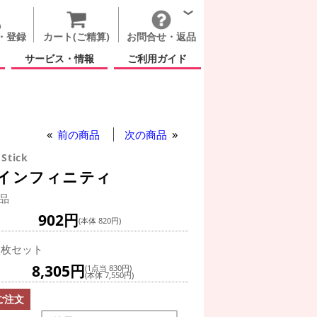
・登録
カート(ご精算)
お問合せ・返品
サービス・情報
ご利用ガイド
もの日
前の商品
次の商品
 Stick
 インフィニティ
品
902円
(本体 820円)
0枚セット
8,305円
(1点当 830円)
(本体 7,550円)
ご注文