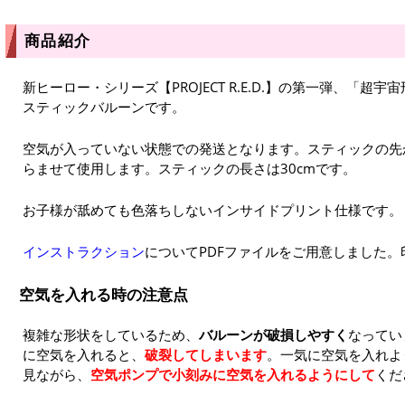
商品紹介
新ヒーロー・シリーズ【PROJECT R.E.D.】の第一弾、「超
スティックバルーンです。
空気が入っていない状態での発送となります。スティックの先
らませて使用します。スティックの長さは30cmです。
お子様が舐めても色落ちしないインサイドプリント仕様です。
インストラクション
についてPDFファイルをご用意しました
空気を入れる時の注意点
複雑な形状をしているため、
バルーンが破損しやすく
なってい
に空気を入れると、
破裂してしまいます
。一気に空気を入れよ
見ながら、
空気ポンプで小刻みに空気を入れるようにして
くだ