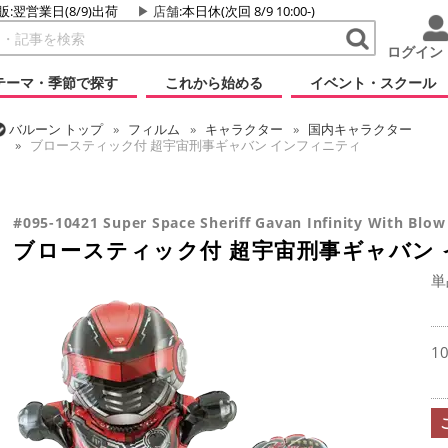
販:翌営業日(8/9)出荷
店舗
:本日休(次回 8/9 10:00-)
ログイン
テーマ・季節で探す
これから始める
イベント・スクール
バルーン
トップ
フィルム
キャラクター
国内キャラクター
ブロースティック付 超宇宙刑事ギャバン インフィニティ
バルーン
トップ
フィルム
シーズン(フィルム)
ひなまつり・こど
ブロースティック付 超宇宙刑事ギャバン インフィニティ
#095-10421 Super Space Sheriff Gavan Infinity With Blow
ブロースティック付 超宇宙刑事ギャバン
単
1