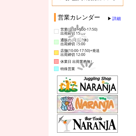
営業カレンダー
詳細
営業(店舗14:00-17:50)
出荷締切 15:00
通販のみ(店舗休)
出荷締切 15:00
店舗(10:00-17:50)+発送
出荷締切 12:00
休業日 出荷業務無し
特殊営業