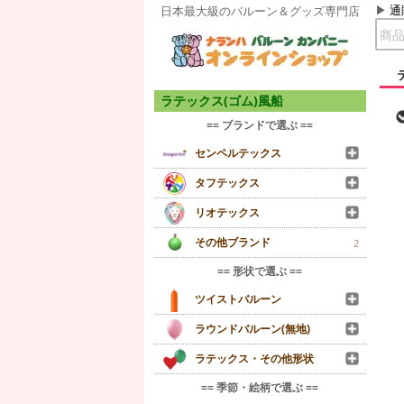
通
日本最大級のバルーン＆グッズ専門店
ラテックス(ゴム)風船
== ブランドで選ぶ ==
センペルテックス
タフテックス
リオテックス
その他ブランド
2
== 形状で選ぶ ==
ツイストバルーン
ラウンドバルーン(無地)
ラテックス・その他形状
== 季節・絵柄で選ぶ ==