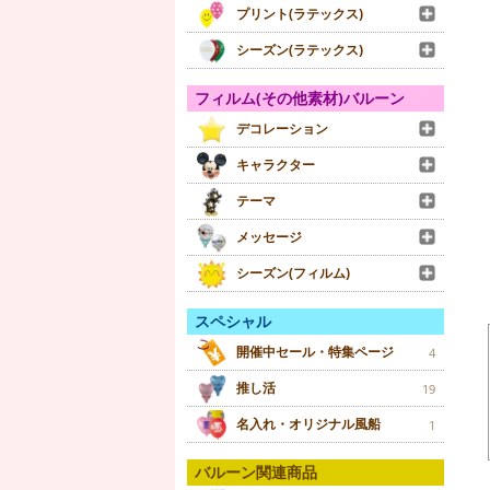
プリント(ラテックス)
シーズン(ラテックス)
フィルム(その他素材)バルーン
デコレーション
キャラクター
テーマ
メッセージ
シーズン(フィルム)
スペシャル
開催中セール・特集ページ
4
推し活
19
名入れ・オリジナル風船
1
バルーン関連商品