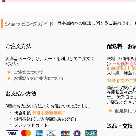
ショッピングガイド
日本国内への配送に関するご案内です。 
ご注文方法
配送料・お
各商品ページより、カートを利用してご注文く
送料: 770円
ださい。
(
メール便対応商
8,800円以上 
ご注文について
※沖縄・離島1,3
お電話でのご案内について
15時までのご
商品や契約に
在庫状況その
お支払い方法
す。 休業日に
ご確認くださ
3種のお支払い方法よりお選びいただけます。
配送料に
代金引換
代引手数料無料！
銀行振込(※ご入金確認後の発送)
クレジットカード
返品・交換