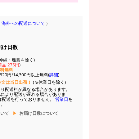
(
海外への配送について
)
届け日数
(※沖縄・離島を除く)
品 275円
)
送料無料
20円/14,300円以上無料(
詳細
)
注文は当日出荷！
(※休業日を除く)
より配送料が異なる場合があります。
他により配送が遅れる場合がありま
は配送を行っておりません。
営業日
を
い。
ついて
お届け日数について