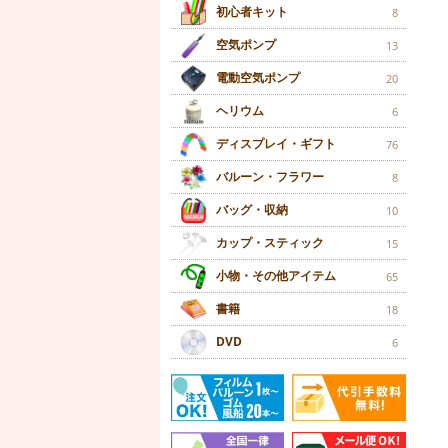
初心者キット
8
空気ポンプ
13
電動空気ポンプ
20
ヘリウム
6
ディスプレイ・ギフト
76
バルーン・フラワー
8
バッグ・収納
10
カップ・スティック
15
小物・その他アイテム
65
書籍
18
DVD
6