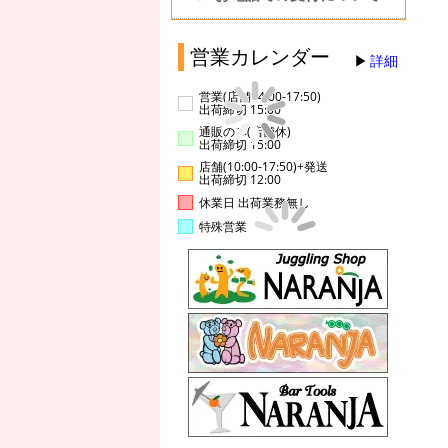
営業カレンダー
詳細
営業(店舗14:00-17:50)
出荷締切 15:00
通販のみ(店舗休)
出荷締切 15:00
店舗(10:00-17:50)+発送
出荷締切 12:00
休業日 出荷業務無し
特殊営業