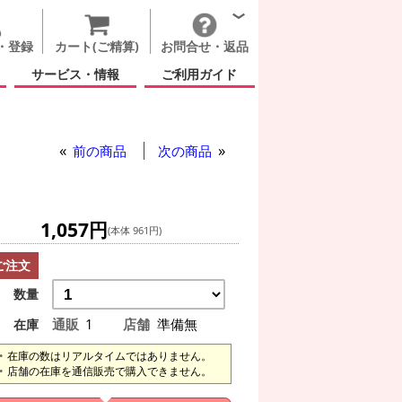
・登録
カート(ご精算)
お問合せ・返品
サービス・情報
ご利用ガイド
前の商品
次の商品
1,057円
(本体 961円)
ご注文
数量
通販
1
店舗
準備無
在庫
在庫の数はリアルタイムではありません。
店舗の在庫を通信販売で購入できません。