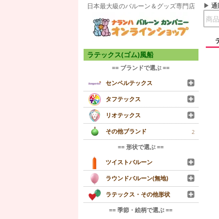
通
日本最大級のバルーン＆グッズ専門店
ラテックス(ゴム)風船
== ブランドで選ぶ ==
センペルテックス
タフテックス
リオテックス
その他ブランド
2
== 形状で選ぶ ==
ツイストバルーン
ラウンドバルーン(無地)
ラテックス・その他形状
== 季節・絵柄で選ぶ ==