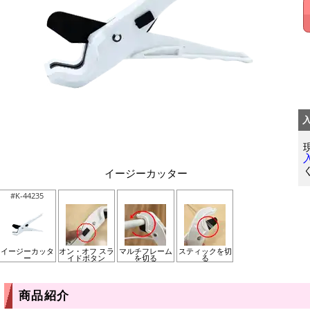
イージーカッター
#K-44235
イージーカッタ
オン・オフ スラ
マルチフレーム
スティックを切
ー
イドボタン
を切る
る
商品紹介