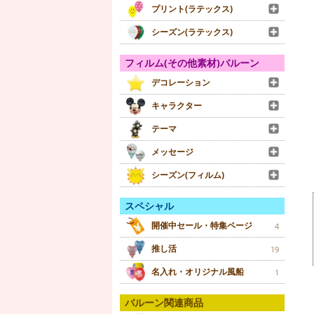
プリント(ラテックス)
シーズン(ラテックス)
フィルム(その他素材)バルーン
デコレーション
キャラクター
テーマ
メッセージ
シーズン(フィルム)
スペシャル
開催中セール・特集ページ
4
推し活
19
名入れ・オリジナル風船
1
バルーン関連商品