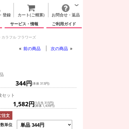
・登録
カート(ご精算)
お問合せ・返品
サービス・情報
ご利用ガイド
 カラフル フラワーズ
前の商品
次の商品
品
344円
(本体 313円)
枚セット
1,582円
(1点当 315円)
(本体 1,439円)
ご注文
数単位