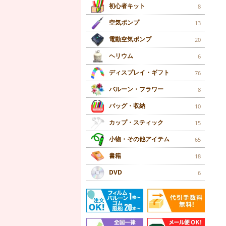
初心者キット
8
空気ポンプ
13
電動空気ポンプ
20
ヘリウム
6
ディスプレイ・ギフト
76
バルーン・フラワー
8
バッグ・収納
10
カップ・スティック
15
小物・その他アイテム
65
書籍
18
DVD
6