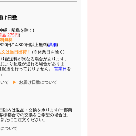
届け日数
(※沖縄・離島を除く)
品 275円
)
送料無料
20円/14,300円以上無料(
詳細
)
注文は当日出荷！
(※休業日を除く)
より配送料が異なる場合があります。
他により配送が遅れる場合がありま
は配送を行っておりません。
営業日
を
い。
ついて
お届け日数について
日以内は返品・交換を承ります(一部商
お客様都合での交換をご希望の場合は、
に新たにご注文ください。
換について