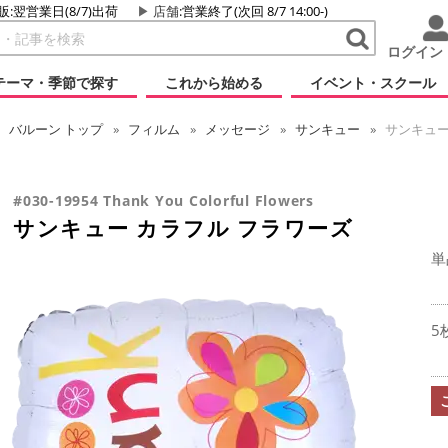
販:翌営業日(8/7)出荷
店舗
:営業終了(次回 8/7 14:00-)
ログイン
テーマ・季節で探す
これから始める
イベント・スクール
バルーン
トップ
フィルム
メッセージ
サンキュー
サンキュー
#030-19954 Thank You Colorful Flowers
サンキュー カラフル フラワーズ
単
5