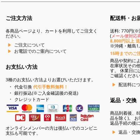
ご注文方法
配送料・お
各商品ページより、カートを利用してご注文く
送料: 770円
ださい。
(
メール便対応商
8,800円以上 
ご注文について
※沖縄・離島1,3
お電話でのご案内について
15時までのご
商品や契約に
在庫状況その
お支払い方法
す。 休業日に
ご確認くださ
3種のお支払い方法よりお選びいただけます。
配送料に
代金引換
代引手数料無料！
銀行振込(※ご入金確認後の発送)
クレジットカード
返品・交換
商品到着後、8
品を除く)。 
返品手続の後
オンラインメンバーの方は後払いでのコンビニ
返品・交
支払も可能です。