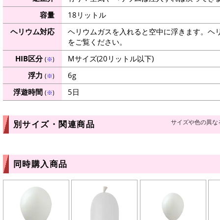
容量
18リットル
ヘリウム対応
ヘリウムガスを入れると空中に浮きます。ヘ
をご覧ください。
HIB区分
Mサイズ(20リットル以下)
(
※
)
浮力
6g
(
※
)
浮遊時間
5日
(
※
)
サイズや色の異な
別サイズ・関連商品
同時購入商品