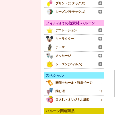
プリント(ラテックス)
シーズン(ラテックス)
フィルム(その他素材)バルーン
デコレーション
キャラクター
テーマ
メッセージ
シーズン(フィルム)
スペシャル
開催中セール・特集ページ
5
推し活
19
名入れ・オリジナル風船
1
バルーン関連商品