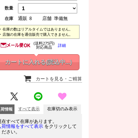
数量
通販
8
店舗
準備無
在庫
在庫の数はリアルタイムではありません。
店舗の在庫を通信販売で購入できません。
(送料275円)
詳細
対応商品
カートに入れる
(読込中...)
カートを見る
・ご精算
入荷情報
すべて表示
在庫切のみ表示
現在すべて在庫があります。
をクリックして
入荷情報をすべて表示
ください。