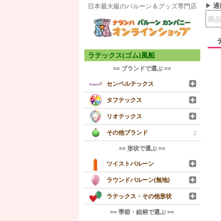
通
日本最大級のバルーン＆グッズ専門店
ラテックス(ゴム)風船
== ブランドで選ぶ ==
センペルテックス
タフテックス
リオテックス
その他ブランド
2
== 形状で選ぶ ==
ツイストバルーン
ラウンドバルーン(無地)
ラテックス・その他形状
== 季節・絵柄で選ぶ ==