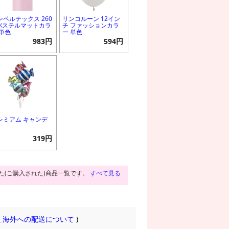
ンペルテックス 260
リンコルーン 12イン
 パステルマットカラ
チ ファッションカラ
 単色
ー 単色
983円
594円
レミアム キャンデ
319円
た(ご購入された)商品一覧です。
すべて見る
(
海外への配送について
)