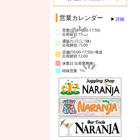
営業カレンダー
詳細
営業(店舗14:00-17:50)
出荷締切 15:00
通販のみ(店舗休)
出荷締切 15:00
店舗(10:00-17:50)+発送
出荷締切 12:00
休業日 出荷業務無し
特殊営業