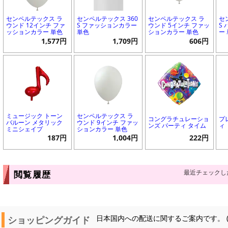
センペルテックス ラ
センペルテックス 360
センペルテックス ラ
セ
ウンド 12インチ ファ
S ファッションカラー
ウンド 5インチ ファッ
S
ッションカラー 単色
単色
ションカラー 単色
ー
1,577円
1,709円
606円
ミュージック トーン
センペルテックス ラ
コングラチュレーショ
プ
バルーン メタリック
ウンド 9インチ ファッ
ンズ パーティ タイム
ィ
ミニシェイプ
ションカラー 単色
187円
1,004円
222円
最近チェックし
閲覧履歴
ショッピングガイド
日本国内への配送に関するご案内です。 