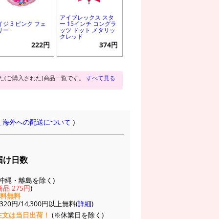
アイブレックス スタ
イジ 3 ピンク フェ
ー 15インチ コングラ
リー
ッツ ドット メタリッ
クレッド
222円
374円
た(ご購入された)商品一覧です。
すべて見る
(
海外への配送について
)
届け日数
(※沖縄・離島を除く)
品 275円
)
送料無料
20円/14,300円以上無料(
詳細
)
注文は当日出荷！
(※休業日を除く)