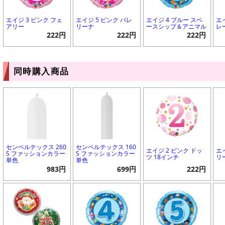
エイジ 3 ピンク フェ
エイジ 5 ピンク バレ
エイジ 4 ブルー スペ
エ
アリー
リーナ
ースシップ＆アニマル
レ
222円
222円
222円
同時購入商品
センペルテックス 260
センペルテックス 160
エイジ 2 ピンク ドッ
エ
S ファッションカラー
S ファッションカラー
ツ 18インチ
リ
単色
単色
983円
699円
222円