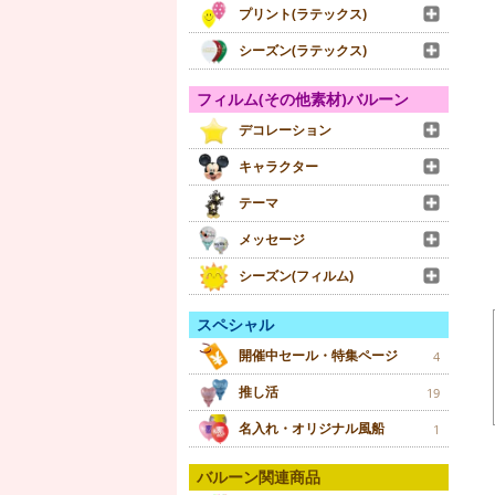
プリント(ラテックス)
シーズン(ラテックス)
フィルム(その他素材)バルーン
デコレーション
キャラクター
テーマ
メッセージ
シーズン(フィルム)
スペシャル
開催中セール・特集ページ
4
推し活
19
名入れ・オリジナル風船
1
バルーン関連商品