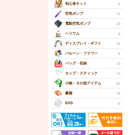
初心者キット
8
空気ポンプ
13
電動空気ポンプ
20
ヘリウム
6
ディスプレイ・ギフト
76
バルーン・フラワー
8
バッグ・収納
10
カップ・スティック
15
小物・その他アイテム
65
書籍
18
DVD
6