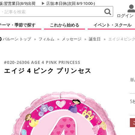
販:翌営業日(8/9)出荷
店舗
:本日休(次回 8/9 10:00-)
ログイン
テーマ・季節で探す
これから始める
イベント・スクール
バルーン
トップ
フィルム
メッセージ
誕生日
エイジ 4 ピン
バルーン
トップ
フィルム
デコレーション
文字・数字
エイジ
#020-26306 AGE 4 PINK PRINCESS
エイジ 4 ピンク プリンセス
単
5