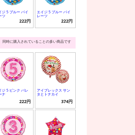
イジ 5 ブルー パイ
エイジ 5 ブルー パイ
ーツ
レーツ
222円
222円
同時に購入されていることの多い商品です
イジ 5 ピンク バレ
アイブレックス サン
ーナ
タとトナカイ
222円
374円