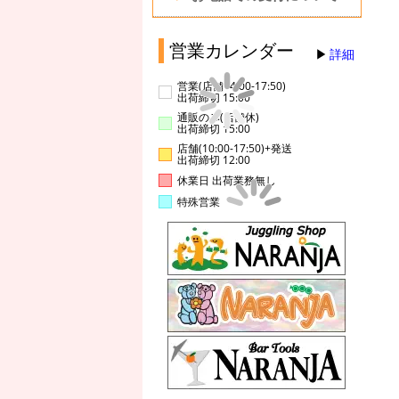
営業カレンダー
詳細
営業(店舗14:00-17:50)
出荷締切 15:00
通販のみ(店舗休)
出荷締切 15:00
店舗(10:00-17:50)+発送
出荷締切 12:00
休業日 出荷業務無し
特殊営業