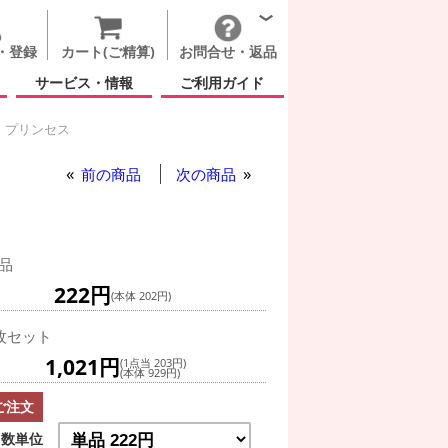
・登録
カート(ご精算)
お問合せ・返品
サービス・情報
ご利用ガイド
ク プリンセス
 4 ピンク プリンセス
前の商品
次の商品
品
222円
(本体 202円)
枚セット
1,021円
(1点当 203円)
(本体 929円)
ご注文
数単位