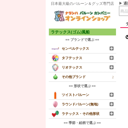
通
日本最大級のバルーン＆グッズ専門店
ラテックス(ゴム)風船
== ブランドで選ぶ ==
センペルテックス
タフテックス
リオテックス
その他ブランド
2
== 形状で選ぶ ==
ツイストバルーン
ラウンドバルーン(無地)
ラテックス・その他形状
== 季節・絵柄で選ぶ ==