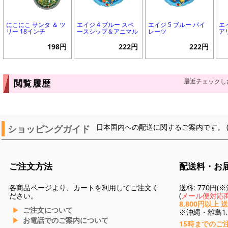
にこにこ サンタ ＆ ツ
エイジ 4 ブルー スペ
エイジ 5 ブルー パイ
エ
リー 18インチ
ースシップ＆アニマル
レーツ
ア
198円
222円
222円
最近チェックし
閲覧履歴
ショッピングガイド
日本国内への配送に関するご案内です。 
ご注文方法
配送料・お
各商品ページより、カートを利用してご注文く
送料: 770円
ださい。
(
メール便対応商
8,800円以上 
ご注文について
※沖縄・離島1,3
お電話でのご案内について
15時までのご