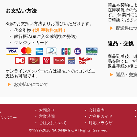
商品や契約に
在庫状況その
お支払い方法
す。 休業日に
ご確認くださ
3種のお支払い方法よりお選びいただけます。
配送料に
代金引換
代引手数料無料！
銀行振込(※ご入金確認後の発送)
クレジットカード
返品・交換
商品到着後、8
品を除く)。 
返品手続の後
オンラインメンバーの方は後払いでのコンビニ
返品・交
支払も可能です。
お支払いについて
お問合せ
会社案内
ハ
営業時間
ご利用ガイド
カンパニー
ご注文について
対応ブラウザ
©1999-2026 NARANJA Inc. All Rights Reserved.