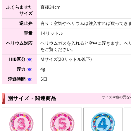
ふくらませた
直径34cm
サイズ
逆止弁
有り：空気やヘリウムは注入すれば戻ってき
容量
14リットル
ヘリウム対応
ヘリウムガスを入れると空中に浮きます。ヘ
をご覧ください。
HIB区分
Mサイズ(20リットル以下)
(
※
)
浮力
4g
(
※
)
浮遊時間
5日
(
※
)
サイズや色の異な
別サイズ・関連商品