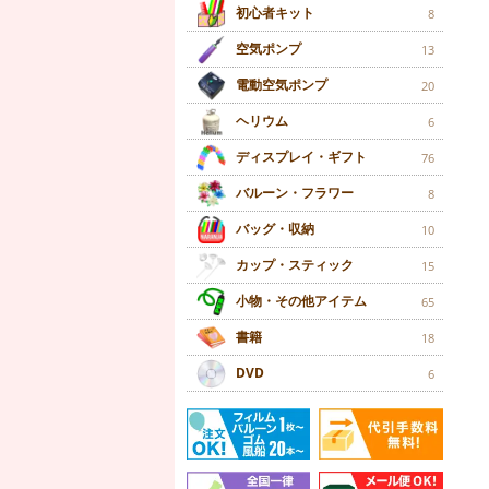
初心者キット
8
空気ポンプ
13
電動空気ポンプ
20
ヘリウム
6
ディスプレイ・ギフト
76
バルーン・フラワー
8
バッグ・収納
10
カップ・スティック
15
小物・その他アイテム
65
書籍
18
DVD
6