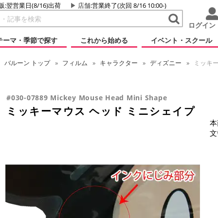
販:翌営業日(8/16)出荷
店舗
:営業終了(次回 8/16 10:00-)
ログイン
テーマ・季節で探す
これから始める
イベント・スクール
バルーン
トップ
フィルム
キャラクター
ディズニー
ミッキー
#030-07889 Mickey Mouse Head Mini Shape
ミッキーマウス ヘッド ミニシェイプ
本
文