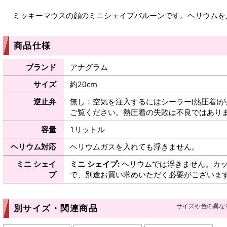
ミッキーマウスの顔のミニシェイプバルーンです。ヘリウムを
商品仕様
ブランド
アナグラム
サイズ
約20cm
逆止弁
無し：空気を注入するにはシーラー(熱圧着)
ご覧ください。熱圧着の失敗は不良ではありま
容量
1リットル
ヘリウム対応
ヘリウムガスを入れても浮きません。
ミニ シェイ
ミニ シェイプ:
ヘリウムでは浮きません。カッ
プ
で、別途お買い求めいただく必要がございま
サイズや色の異な
別サイズ・関連商品