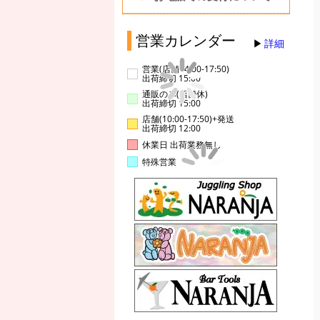
営業カレンダー
詳細
営業(店舗14:00-17:50)
出荷締切 15:00
通販のみ(店舗休)
出荷締切 15:00
店舗(10:00-17:50)+発送
出荷締切 12:00
休業日 出荷業務無し
特殊営業