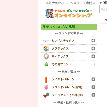
通
日本最大級のバルーン＆グッズ専門店
ラテックス(ゴム)風船
== ブランドで選ぶ ==
センペルテックス
タフテックス
リオテックス
その他ブランド
2
== 形状で選ぶ ==
ツイストバルーン
ラウンドバルーン(無地)
ラテックス・その他形状
== 季節・絵柄で選ぶ ==