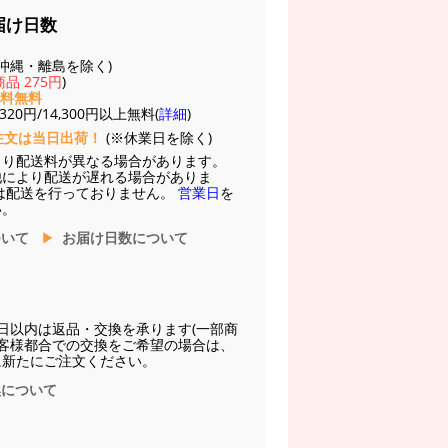
届け日数
(※沖縄・離島を除く)
品 275円
)
送料無料
20円/14,300円以上無料(
詳細
)
注文は当日出荷！
(※休業日を除く)
より配送料が異なる場合があります。
他により配送が遅れる場合がありま
は配送を行っておりません。
営業日
を
い。
ついて
お届け日数について
日以内は返品・交換を承ります(一部商
お客様都合での交換をご希望の場合は、
に新たにご注文ください。
換について