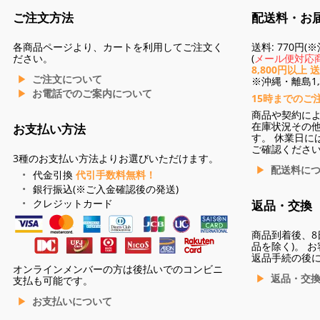
ご注文方法
配送料・お
各商品ページより、カートを利用してご注文く
送料: 770円
ださい。
(
メール便対応商
8,800円以上 
ご注文について
※沖縄・離島1,3
お電話でのご案内について
15時までのご
商品や契約に
在庫状況その
お支払い方法
す。 休業日に
ご確認くださ
3種のお支払い方法よりお選びいただけます。
配送料に
代金引換
代引手数料無料！
銀行振込(※ご入金確認後の発送)
クレジットカード
返品・交換
商品到着後、8
品を除く)。 
返品手続の後
オンラインメンバーの方は後払いでのコンビニ
返品・交
支払も可能です。
お支払いについて