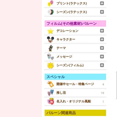
プリント(ラテックス)
シーズン(ラテックス)
フィルム(その他素材)バルーン
デコレーション
キャラクター
テーマ
メッセージ
シーズン(フィルム)
スペシャル
開催中セール・特集ページ
4
推し活
19
名入れ・オリジナル風船
1
バルーン関連商品