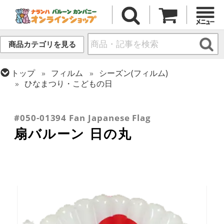
商品カテゴリを見る
トップ
フィルム
シーズン(フィルム)
ひなまつり・こどもの日
トップ
フィルム
シーズン(フィルム)
新年
トップ
フィルム
テーマ
和風バルーン
トップ
フィルム
テーマ
バラエティ
#050-01394 Fan Japanese Flag
扇バルーン 日の丸