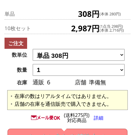
308円
単品
(本体 280円)
2,987円
(1点当 298円)
10枚セット
(本体 2,716円)
ご注文
数単位
数量
通販
6
店舗
準備無
在庫
在庫の数はリアルタイムではありません。
店舗の在庫を通信販売で購入できません。
(送料275円)
詳細
対応商品