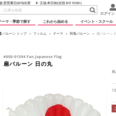
販:翌営業日(8/9)出荷
店舗
:本日休(次回 8/9 10:00-)
ログイン
テーマ・季節で探す
これから始める
イベント・スクール
バルーン
トップ
フィルム
テーマ
和風バルーン
扇バルーン 
バルーン
トップ
フィルム
シーズン(フィルム)
新年
扇バルー
バルーン
トップ
フィルム
シーズン(フィルム)
ひなまつり・こど
バルーン
トップ
フィルム
テーマ
バラエティ
扇バルーン 日
#050-01394 Fan Japanese Flag
扇バルーン 日の丸
単
1