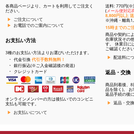
各商品ページより、カートを利用してご注文く
送料: 770円
ださい。
(
メール便対応商
8,800円以上 
ご注文について
※沖縄・離島1,3
お電話でのご案内について
15時までのご
商品や契約に
在庫状況その
お支払い方法
す。 休業日に
ご確認くださ
3種のお支払い方法よりお選びいただけます。
配送料に
代金引換
代引手数料無料！
銀行振込(※ご入金確認後の発送)
クレジットカード
返品・交換
商品到着後、8
品を除く)。 
返品手続の後
オンラインメンバーの方は後払いでのコンビニ
返品・交
支払も可能です。
お支払いについて