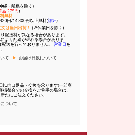
(※沖縄・離島を除く)
品 275円
)
送料無料
20円/14,300円以上無料(
詳細
)
注文は当日出荷！
(※休業日を除く)
より配送料が異なる場合があります。
他により配送が遅れる場合がありま
は配送を行っておりません。
営業日
を
い。
ついて
お届け日数について
日以内は返品・交換を承ります(一部商
お客様都合での交換をご希望の場合は、
に新たにご注文ください。
換について