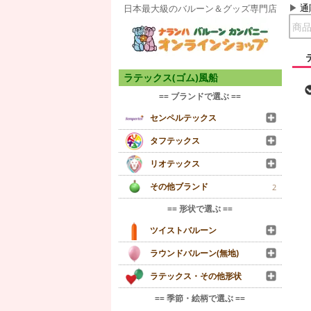
通
日本最大級のバルーン＆グッズ専門店
ラテックス(ゴム)風船
== ブランドで選ぶ ==
センペルテックス
タフテックス
リオテックス
その他ブランド
2
== 形状で選ぶ ==
ツイストバルーン
ラウンドバルーン(無地)
ラテックス・その他形状
== 季節・絵柄で選ぶ ==