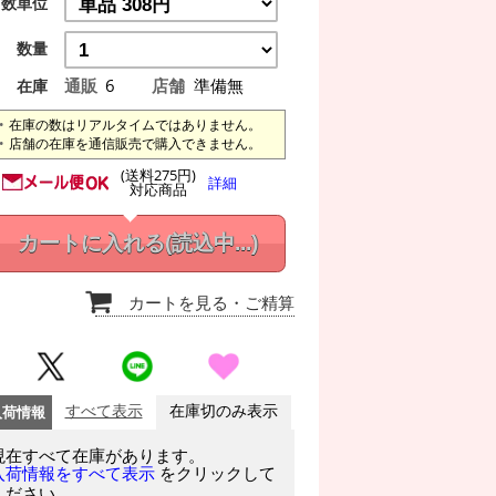
数単位
数量
通販
6
店舗
準備無
在庫
在庫の数はリアルタイムではありません。
店舗の在庫を通信販売で購入できません。
(送料275円)
詳細
対応商品
カートに入れる
(読込中...)
カートを見る
・ご精算
入荷情報
すべて表示
在庫切のみ表示
現在すべて在庫があります。
をクリックして
入荷情報をすべて表示
ください。