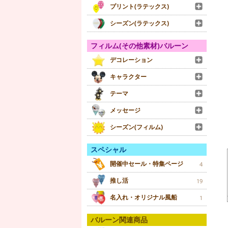
プリント(ラテックス)
シーズン(ラテックス)
フィルム(その他素材)バルーン
デコレーション
キャラクター
テーマ
メッセージ
シーズン(フィルム)
スペシャル
開催中セール・特集ページ
4
推し活
19
名入れ・オリジナル風船
1
バルーン関連商品