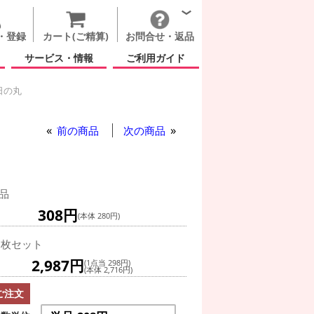
・登録
カート(ご精算)
お問合せ・返品
サービス・情報
ご利用ガイド
日の丸
ン 日の丸
もの日
扇バルーン 日の丸
の丸
前の商品
次の商品
品
308円
(本体 280円)
0枚セット
2,987円
(1点当 298円)
(本体 2,716円)
ご注文