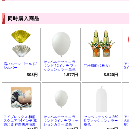
同時購入商品
センペルテックス ラ
扇バルーン ゴールド/
ア
ウンド 12インチ ファ
門松風船 (2枚入)
シルバー
5
ッションカラー 単色
308円
1,577円
3,520円
アイブレックス 和柄
センペルテックス ラ
センペルテックス 260
ア
スクエア 14インチ 葛
ウンド 5インチ ファッ
S ファッションカラー
の
飾北斎 神奈川沖浪裏
ションカラー 単色
単色
刷)