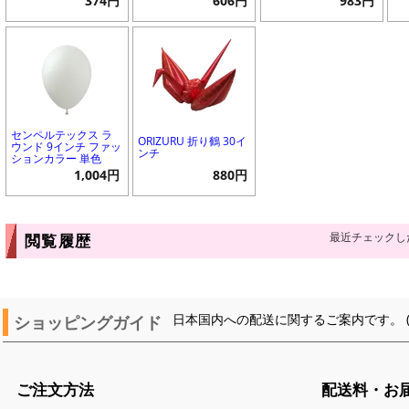
374円
606円
983円
センペルテックス ラ
ORIZURU 折り鶴 30イ
ウンド 9インチ ファッ
ンチ
ションカラー 単色
1,004円
880円
最近チェックし
閲覧履歴
ショッピングガイド
日本国内への配送に関するご案内です。 
ご注文方法
配送料・お