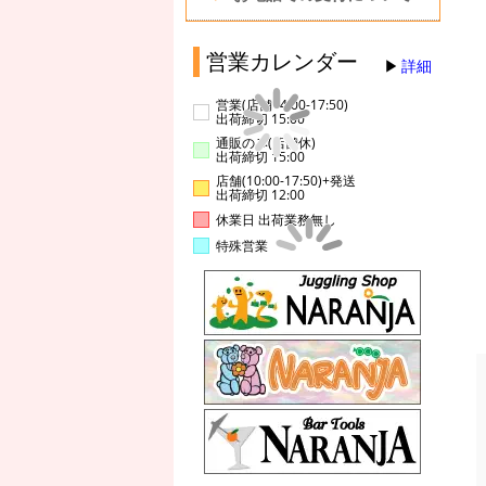
営業カレンダー
詳細
営業(店舗14:00-17:50)
出荷締切 15:00
通販のみ(店舗休)
出荷締切 15:00
店舗(10:00-17:50)+発送
出荷締切 12:00
休業日 出荷業務無し
特殊営業