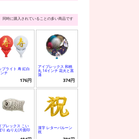
同時に購入されていることの多い商品です
アイブレックス 和柄
ップライト 寿 紅白
丸 14インチ 花火と菖
インチ
蒲
176円
374円
イブレックス こい
漢字 レターバルーン
ぼり ぬりえ(片面印
祝