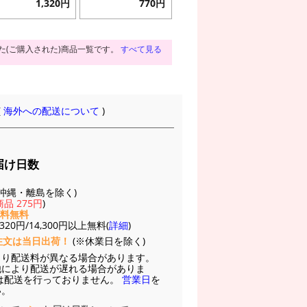
1,320円
770円
た(ご購入された)商品一覧です。
すべて見る
(
海外への配送について
)
届け日数
(※沖縄・離島を除く)
品 275円
)
送料無料
20円/14,300円以上無料(
詳細
)
注文は当日出荷！
(※休業日を除く)
より配送料が異なる場合があります。
他により配送が遅れる場合がありま
は配送を行っておりません。
営業日
を
い。