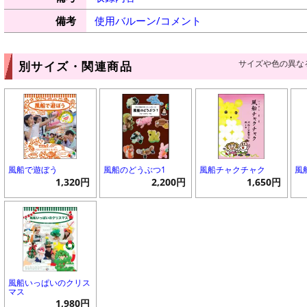
備考
使用バルーン/コメント
サイズや色の異な
別サイズ・関連商品
風船で遊ぼう
風船のどうぶつ1
風船チャクチャク
風
1,320円
2,200円
1,650円
風船いっぱいのクリス
マス
1,980円