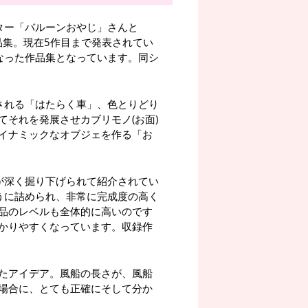
ター「バルーンおやじ」さんと
品集。現在5作目まで発表されてい
なった作品集となっています。同シ
される「はたらく車」、色とりどり
それを発展させカブリモノ(お面)
イナミックなオブジェを作る「お
が深く掘り下げられて紹介されてい
うに詰められ、非常に完成度の高く
品のレベルも全体的に高いのです
かりやすくなっています。収録作
たアイデア。風船の長さが、風船
場合に、とても正確にそして分か