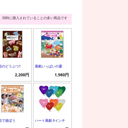
同時に購入されていることの多い商品です
船のどうぶつ1
風船いっぱいの夏
2,200円
1,980円
船で遊ぼう
ハート風船 6インチ