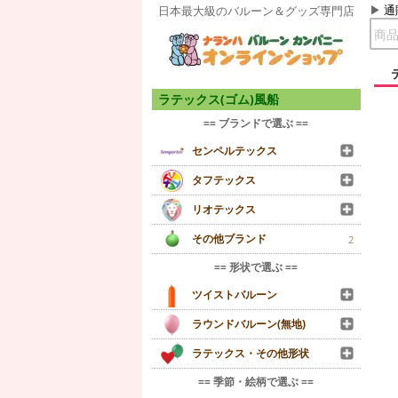
通
日本最大級のバルーン＆グッズ専門店
ラテックス(ゴム)風船
== ブランドで選ぶ ==
センペルテックス
タフテックス
リオテックス
その他ブランド
2
== 形状で選ぶ ==
ツイストバルーン
ラウンドバルーン(無地)
ラテックス・その他形状
== 季節・絵柄で選ぶ ==