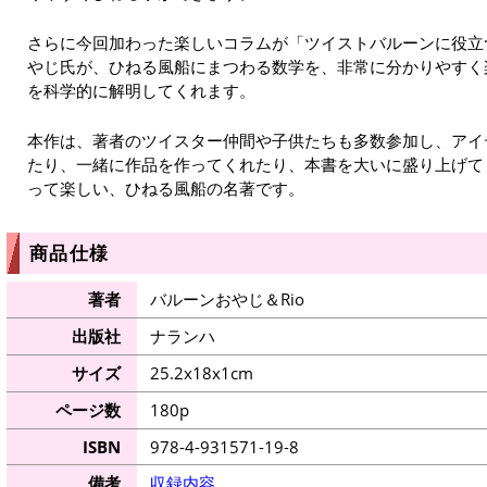
さらに今回加わった楽しいコラムが「ツイストバルーンに役立
やじ氏が、ひねる風船にまつわる数学を、非常に分かりやすく
を科学的に解明してくれます。
本作は、著者のツイスター仲間や子供たちも多数参加し、アイ
たり、一緒に作品を作ってくれたり、本書を大いに盛り上げて
って楽しい、ひねる風船の名著です。
商品仕様
著者
バルーンおやじ＆Rio
出版社
ナランハ
サイズ
25.2x18x1cm
ページ数
180p
ISBN
978-4-931571-19-8
備考
収録内容