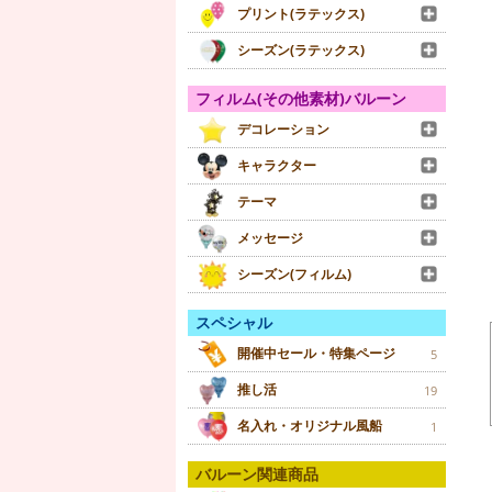
プリント(ラテックス)
シーズン(ラテックス)
フィルム(その他素材)バルーン
デコレーション
キャラクター
テーマ
メッセージ
シーズン(フィルム)
スペシャル
開催中セール・特集ページ
5
推し活
19
名入れ・オリジナル風船
1
バルーン関連商品