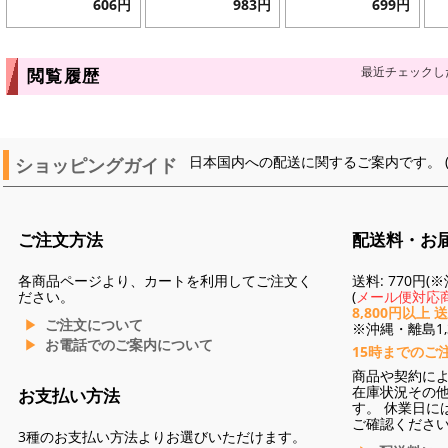
606円
983円
699円
最近チェックし
閲覧履歴
ショッピングガイド
日本国内への配送に関するご案内です。 
ご注文方法
配送料・お
各商品ページより、カートを利用してご注文く
送料: 770円
ださい。
(
メール便対応商
8,800円以上 
ご注文について
※沖縄・離島1,3
お電話でのご案内について
15時までのご
商品や契約に
在庫状況その
お支払い方法
す。 休業日に
ご確認くださ
3種のお支払い方法よりお選びいただけます。