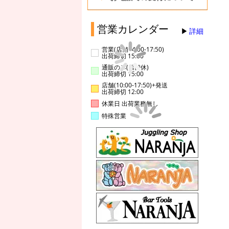
営業カレンダー
詳細
営業(店舗14:00-17:50)
出荷締切 15:00
通販のみ(店舗休)
出荷締切 15:00
店舗(10:00-17:50)+発送
出荷締切 12:00
休業日 出荷業務無し
特殊営業