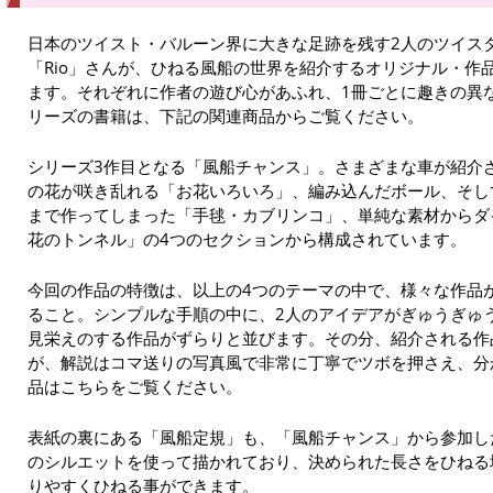
日本のツイスト・バルーン界に大きな足跡を残す2人のツイス
「Rio」さんが、ひねる風船の世界を紹介するオリジナル・作
ます。それぞれに作者の遊び心があふれ、1冊ごとに趣きの異
リーズの書籍は、下記の関連商品からご覧ください。
シリーズ3作目となる「風船チャンス」。さまざまな車が紹介
の花が咲き乱れる「お花いろいろ」、編み込んだボール、そして
まで作ってしまった「手毬・カブリンコ」、単純な素材からダ
花のトンネル」の4つのセクションから構成されています。
今回の作品の特徴は、以上の4つのテーマの中で、様々な作品
ること。シンプルな手順の中に、2人のアイデアがぎゅうぎゅ
見栄えのする作品がずらりと並びます。その分、紹介される作
が、解説はコマ送りの写真風で非常に丁寧でツボを押さえ、分
品はこちらをご覧ください。
表紙の裏にある「風船定規」も、「風船チャンス」から参加し
のシルエットを使って描かれており、決められた長さをひねる
りやすくひねる事ができます。