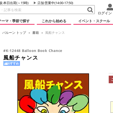
販:本日出荷(～15時)
店舗
:営業中(14:00-17:50)
ログイン
テーマ・季節で探す
これから始める
イベント・スクール
バルーン
トップ
書籍
風船チャンス
#K-12448 Balloon Book Chance
風船チャンス
おすすめ