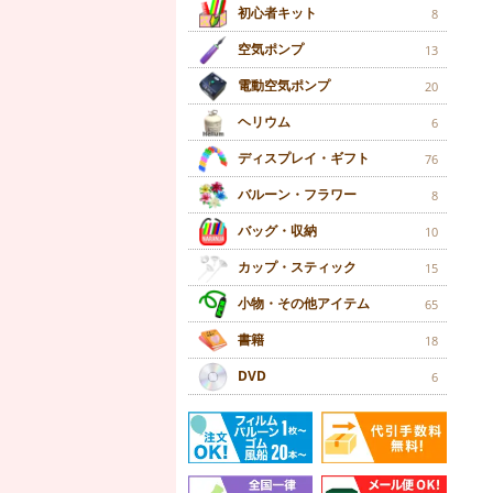
初心者キット
8
空気ポンプ
13
電動空気ポンプ
20
ヘリウム
6
ディスプレイ・ギフト
76
バルーン・フラワー
8
バッグ・収納
10
カップ・スティック
15
小物・その他アイテム
65
書籍
18
DVD
6