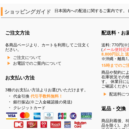
ショッピングガイド
日本国内への配送に関するご案内です。 
ご注文方法
配送料・お
各商品ページより、カートを利用してご注文く
送料: 770円
ださい。
(
メール便対応商
8,800円以上 
ご注文について
※沖縄・離島1,3
お電話でのご案内について
15時までのご
商品や契約に
在庫状況その
お支払い方法
す。 休業日に
ご確認くださ
3種のお支払い方法よりお選びいただけます。
配送料に
代金引換
代引手数料無料！
銀行振込(※ご入金確認後の発送)
クレジットカード
返品・交換
商品到着後、8
品を除く)。 