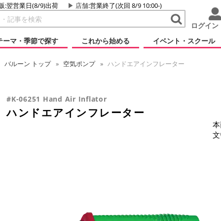
販:翌営業日(8/9)出荷
店舗
:営業終了(次回 8/9 10:00-)
ログイン
テーマ・季節で探す
これから始める
イベント・スクール
バルーン
トップ
空気ポンプ
ハンドエアインフレーター
#K-06251 Hand Air Inflator
ハンドエアインフレーター
本
文