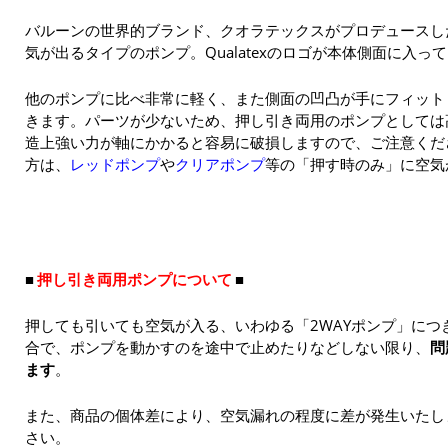
バルーンの世界的ブランド、クオラテックスがプロデュースし
気が出るタイプのポンプ。Qualatexのロゴが本体側面に入っ
他のポンプに比べ非常に軽く、また側面の凹凸が手にフィット
きます。パーツが少ないため、押し引き両用のポンプとしては
造上強い力が軸にかかると容易に破損しますので、ご注意くだ
方は、
レッドポンプ
や
クリアポンプ
等の「押す時のみ」に空気
押し引き両用ポンプについて
押しても引いても空気が入る、いわゆる「2WAYポンプ」につ
合で、ポンプを動かすのを途中で止めたりなどしない限り、
問
ます
。
また、商品の個体差により、空気漏れの程度に差が発生いたし
さい。