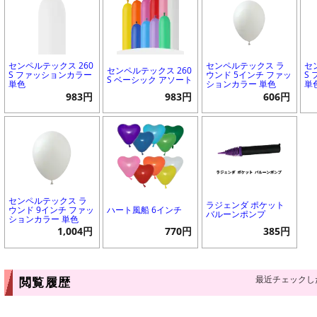
センペルテックス 260
センペルテックス ラ
セ
センペルテックス 260
S ファッションカラー
ウンド 5インチ ファッ
S
S ベーシック アソート
単色
ションカラー 単色
単
983円
983円
606円
センペルテックス ラ
ラジェンダ ポケット
ウンド 9インチ ファッ
ハート風船 6インチ
バルーンポンプ
ションカラー 単色
1,004円
770円
385円
最近チェックし
閲覧履歴