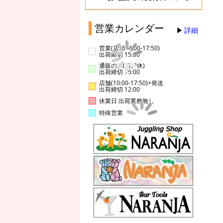
営業カレンダー
詳細
営業(店舗14:00-17:50)
出荷締切 15:00
通販のみ(店舗休)
出荷締切 15:00
店舗(10:00-17:50)+発送
出荷締切 12:00
休業日 出荷業務無し
特殊営業