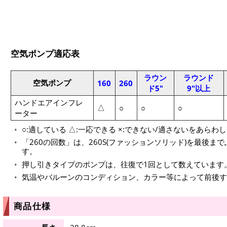
空気ポンプ適応表
ラウン
ラウンド
空気ポンプ
160
260
ド5"
9"以上
ハンドエアインフレ
△
○
○
○
ーター
○:適している △:一応できる ×:できない/適さないをあらわ
「260の回数」は、260S(ファッションソリッド)を最後
す。
押し引きタイプのポンプは、往復で1回として数えています
気温やバルーンのコンディション、カラー等によって前後す
商品仕様