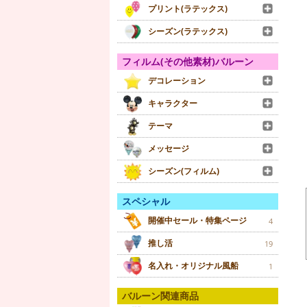
プリント(ラテックス)
シーズン(ラテックス)
フィルム(その他素材)バルーン
デコレーション
キャラクター
テーマ
メッセージ
シーズン(フィルム)
スペシャル
開催中セール・特集ページ
4
推し活
19
名入れ・オリジナル風船
1
バルーン関連商品