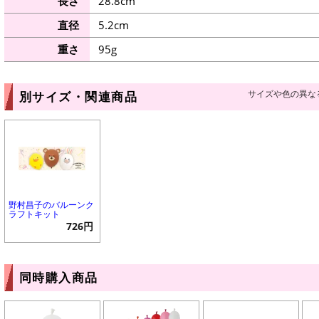
長さ
28.8cm
直径
5.2cm
重さ
95g
サイズや色の異な
別サイズ・関連商品
野村昌子のバルーンク
ラフトキット
726円
同時購入商品