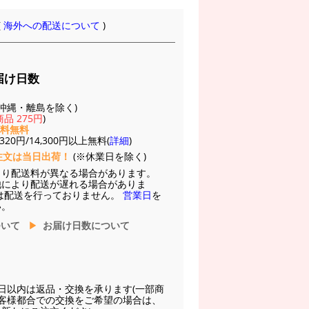
(
海外への配送について
)
届け日数
(※沖縄・離島を除く)
品 275円
)
送料無料
20円/14,300円以上無料(
詳細
)
注文は当日出荷！
(※休業日を除く)
より配送料が異なる場合があります。
他により配送が遅れる場合がありま
は配送を行っておりません。
営業日
を
い。
ついて
お届け日数について
日以内は返品・交換を承ります(一部商
お客様都合での交換をご希望の場合は、