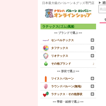
通
日本最大級のバルーン＆グッズ専門店
ラテックス(ゴム)風船
== ブランドで選ぶ ==
センペルテックス
タフテックス
リオテックス
その他ブランド
2
== 形状で選ぶ ==
ツイストバルーン
ラウンドバルーン(無地)
ラテックス・その他形状
== 季節・絵柄で選ぶ ==