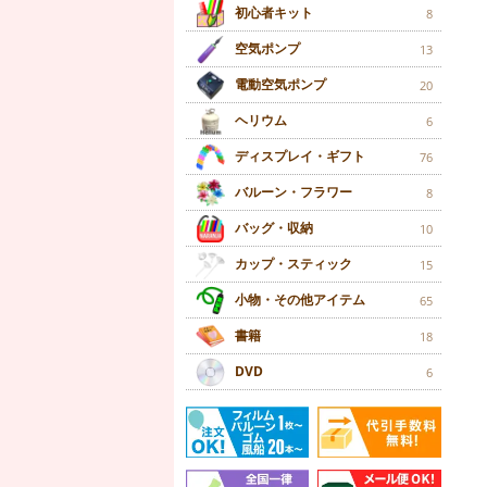
初心者キット
8
空気ポンプ
13
電動空気ポンプ
20
ヘリウム
6
ディスプレイ・ギフト
76
バルーン・フラワー
8
バッグ・収納
10
カップ・スティック
15
小物・その他アイテム
65
書籍
18
DVD
6