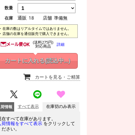
数量
通販
18
店舗
準備無
在庫
在庫の数はリアルタイムではありません。
店舗の在庫を通信販売で購入できません。
(送料275円)
詳細
対応商品
カートに入れる
(読込中...)
カートを見る
・ご精算
入荷情報
すべて表示
在庫切のみ表示
現在すべて在庫があります。
をクリックして
入荷情報をすべて表示
ください。