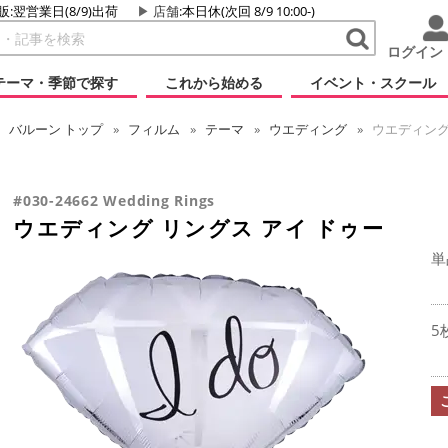
販:翌営業日(8/9)出荷
店舗
:本日休(次回 8/9 10:00-)
ログイン
テーマ・季節で探す
これから始める
イベント・スクール
バルーン
トップ
フィルム
テーマ
ウエディング
ウエディング
#030-24662 Wedding Rings
ウエディング リングス アイ ドゥー
単
5