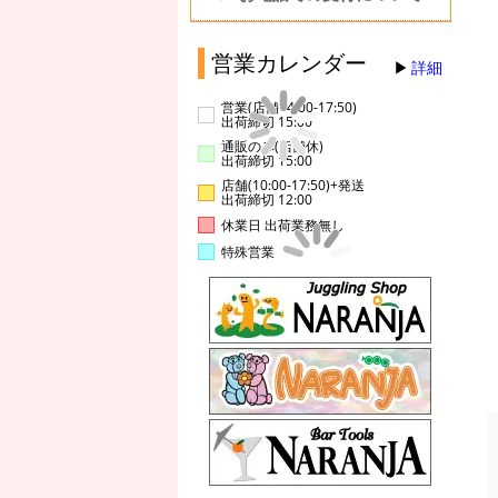
営業カレンダー
詳細
営業(店舗14:00-17:50)
出荷締切 15:00
通販のみ(店舗休)
出荷締切 15:00
店舗(10:00-17:50)+発送
出荷締切 12:00
休業日 出荷業務無し
特殊営業