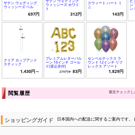
サテン ウェディング
ピ
サテン ウェディング
スウィート ハート ミ
ウィッシーズ ホワイ
ン
ウィッシーズ ベル
ニ
ト
ン
697円
312円
143円
プレミアムレターバル
センペルテックス ラ
クリア カップアンド
ーン 16インチ ゴール
ウンド 12インチ リフ
スティック
ド(逆止弁付)
レックス アソート
1,430円～
83円
1,829円
279円▶
最近チェックし
閲覧履歴
ショッピングガイド
日本国内への配送に関するご案内です。 