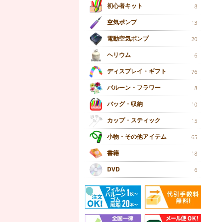
初心者キット
8
空気ポンプ
13
電動空気ポンプ
20
ヘリウム
6
ディスプレイ・ギフト
76
バルーン・フラワー
8
バッグ・収納
10
カップ・スティック
15
小物・その他アイテム
65
書籍
18
DVD
6