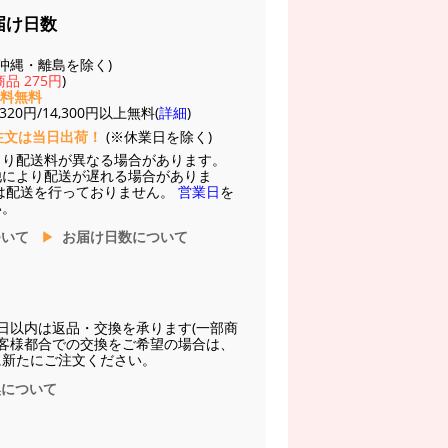
届け日数
(※沖縄・離島を除く)
品 275円
)
送料無料
20円/14,300円以上無料(
詳細
)
注文は当日出荷！
(※休業日を除く)
より配送料が異なる場合があります。
他により配送が遅れる場合がありま
は配送を行っておりません。
営業日
を
い。
ついて
お届け日数について
日以内は返品・交換を承ります(一部商
お客様都合での交換をご希望の場合は、
に新たにご注文ください。
換について