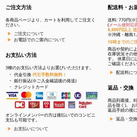
ご注文方法
配送料・お
各商品ページより、カートを利用してご注文く
送料: 770円
ださい。
(
メール便対応商
8,800円以上 
ご注文について
※沖縄・離島1,3
お電話でのご案内について
15時までのご
商品や契約に
在庫状況その
お支払い方法
す。 休業日に
ご確認くださ
3種のお支払い方法よりお選びいただけます。
配送料に
代金引換
代引手数料無料！
銀行振込(※ご入金確認後の発送)
クレジットカード
返品・交換
商品到着後、8
品を除く)。 
返品手続の後
オンラインメンバーの方は後払いでのコンビニ
返品・交
支払も可能です。
お支払いについて