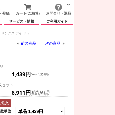
・登録
カート(ご精算)
お問合せ・返品
サービス・情報
ご利用ガイド
 リングス アイ ドゥー
前の商品
次の商品
品
1,439円
(本体 1,309円)
枚セット
6,911円
(1点当 1,381円)
(本体 6,283円)
ご注文
数単位