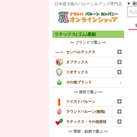
通
日本最大級のバルーン＆グッズ専門店
ラテックス(ゴム)風船
== ブランドで選ぶ ==
センペルテックス
タフテックス
リオテックス
その他ブランド
2
== 形状で選ぶ ==
ツイストバルーン
ラウンドバルーン(無地)
ラテックス・その他形状
== 季節・絵柄で選ぶ ==