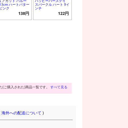
ュアカット バルー
ハッピーバースデイ
 13cm ハートパター
スパークル ハート 9イ
 ピンク
ンチ
138円
122円
た(ご購入された)商品一覧です。
すべて見る
(
海外への配送について
)