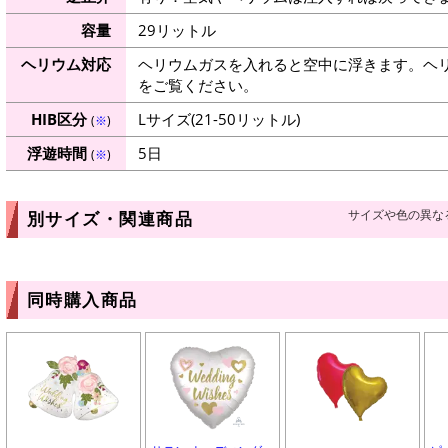
容量
29リットル
ヘリウム対応
ヘリウムガスを入れると空中に浮きます。ヘ
をご覧ください。
HIB区分
Lサイズ(21-50リットル)
(
※
)
浮遊時間
5日
(
※
)
サイズや色の異な
別サイズ・関連商品
同時購入商品