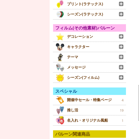
プリント(ラテックス)
シーズン(ラテックス)
フィルム(その他素材)バルーン
デコレーション
キャラクター
テーマ
メッセージ
シーズン(フィルム)
スペシャル
開催中セール・特集ページ
4
推し活
19
名入れ・オリジナル風船
1
バルーン関連商品