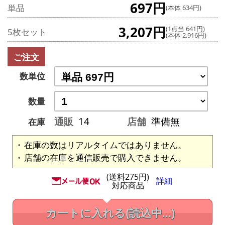
697円
単品
(本体 634円)
3,207円
(1点当 641円)
5枚セット
(本体 2,916円)
ご注文
数単位
数量
通販
14
店舗
準備無
在庫
在庫の数はリアルタイムではありません。
店舗の在庫を通信販売で購入できません。
(送料275円)
詳細
対応商品
カートに入れる
(読込中...)