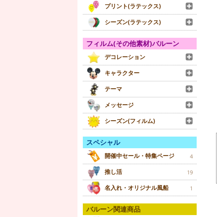
プリント(ラテックス)
シーズン(ラテックス)
フィルム(その他素材)バルーン
デコレーション
キャラクター
テーマ
メッセージ
シーズン(フィルム)
スペシャル
開催中セール・特集ページ
4
推し活
19
名入れ・オリジナル風船
1
バルーン関連商品