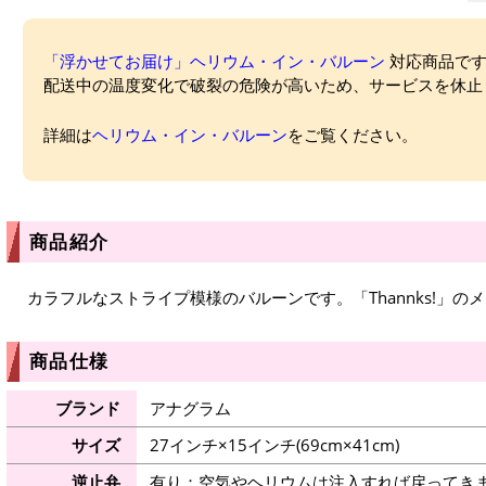
「浮かせてお届け」ヘリウム・イン・バルーン
対応商品ですが
配送中の温度変化で破裂の危険が高いため、サービスを休止
詳細は
ヘリウム・イン・バルーン
をご覧ください。
商品紹介
カラフルなストライプ模様のバルーンです。「Thannks!」
商品仕様
ブランド
アナグラム
サイズ
27インチ×15インチ(69cm×41cm)
逆止弁
有り：空気やヘリウムは注入すれば戻ってき