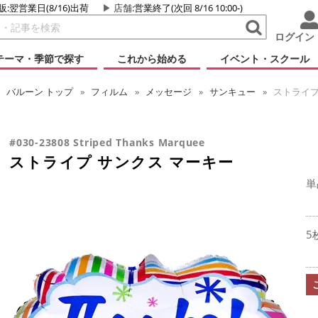
販:翌営業日(8/16)出荷
店舗
:営業終了(次回 8/16 10:00-)
ログイン
テーマ・季節で探す
これから始める
イベント・スクール
バルーン
トップ
フィルム
メッセージ
サンキュー
ストライプ
#030-23808 Striped Thanks Marquee
ストライプ サンクス マーキー
単
5