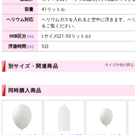
容量
41リットル
ヘリウム対応
ヘリウムガスを入れると空中に浮きます。ヘ
をご覧ください。
HIB区分
Lサイズ(21-50リットル)
(
※
)
浮遊時間
5日
(
※
)
サイズや色の異な
別サイズ・関連商品
同時購入商品