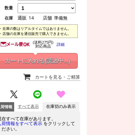
数量
通販
14
店舗
準備無
在庫
在庫の数はリアルタイムではありません。
店舗の在庫を通信販売で購入できません。
(送料275円)
詳細
対応商品
カートに入れる
(読込中...)
カートを見る
・ご精算
入荷情報
すべて表示
在庫切のみ表示
現在すべて在庫があります。
をクリックして
入荷情報をすべて表示
ください。