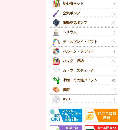
初心者キット
8
空気ポンプ
13
電動空気ポンプ
20
ヘリウム
6
ディスプレイ・ギフト
76
バルーン・フラワー
8
バッグ・収納
10
カップ・スティック
15
小物・その他アイテム
65
書籍
18
DVD
6