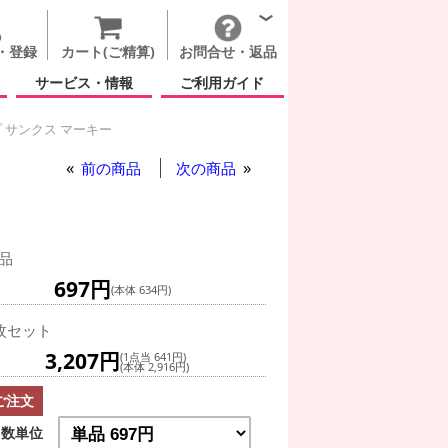
・登録
カート(ご精算)
お問合せ・返品
サービス・情報
ご利用ガイド
 サンクス マーキー
前の商品
次の商品
品
697円
(本体 634円)
枚セット
3,207円
(1点当 641円)
(本体 2,916円)
ご注文
数単位