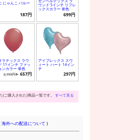
センペルテックス ラ
ニ にゃんこ バルー
ウンド 5インチ リフレ
ックスカラー 単色
187円
699円
オラテックス ラウ
アイブレックス スウ
ド 11インチ ファッ
ィート ハート 14イン
ョンカラー 単色
チ
657円
297円
2,193円▶
た(ご購入された)商品一覧です。
すべて見る
(
海外への配送について
)