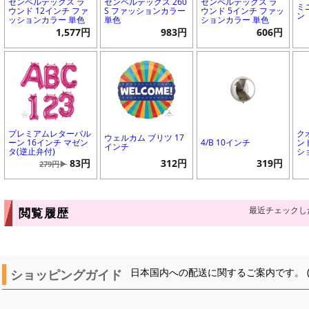
センペルテックス ラ
センペルテックス 260
センペルテックス ラ
ミ
ウンド 12インチ ファ
S ファッションカラー
ウンド 5インチ ファッ
ン
ッションカラー 単色
単色
ションカラー 単色
1,577円
983円
606円
プレミアムレターバル
ク
ウェルカム ブリツ 17
ーン 16インチ マゼン
4/B 10インチ
ン
インチ
タ(逆止弁付)
シ
83円
312円
319円
279円▶
最近チェックし
閲覧履歴
ショッピングガイド
日本国内への配送に関するご案内です。 