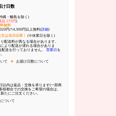
届け日数
(※沖縄・離島を除く)
品 275円
)
送料無料
20円/14,300円以上無料(
詳細
)
注文は当日出荷！
(※休業日を除く)
より配送料が異なる場合があります。
他により配送が遅れる場合がありま
は配送を行っておりません。
営業日
を
い。
ついて
お届け日数について
日以内は返品・交換を承ります(一部商
お客様都合での交換をご希望の場合は、
に新たにご注文ください。
換について