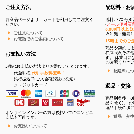
ご注文方法
配送料・お
各商品ページより、カートを利用してご注文く
送料: 770円
ださい。
(
メール便対応商
8,800円以上 
ご注文について
※沖縄・離島1,3
お電話でのご案内について
15時までのご
商品や契約に
在庫状況その
お支払い方法
す。 休業日に
ご確認くださ
3種のお支払い方法よりお選びいただけます。
配送料に
代金引換
代引手数料無料！
銀行振込(※ご入金確認後の発送)
クレジットカード
返品・交換
商品到着後、8
品を除く)。 
返品手続の後
オンラインメンバーの方は後払いでのコンビニ
返品・交
支払も可能です。
お支払いについて