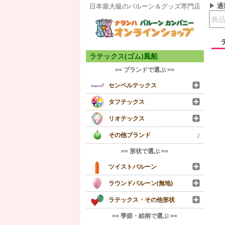
通
日本最大級のバルーン＆グッズ専門店
ラテックス(ゴム)風船
== ブランドで選ぶ ==
センペルテックス
タフテックス
リオテックス
その他ブランド
2
== 形状で選ぶ ==
ツイストバルーン
ラウンドバルーン(無地)
ラテックス・その他形状
== 季節・絵柄で選ぶ ==