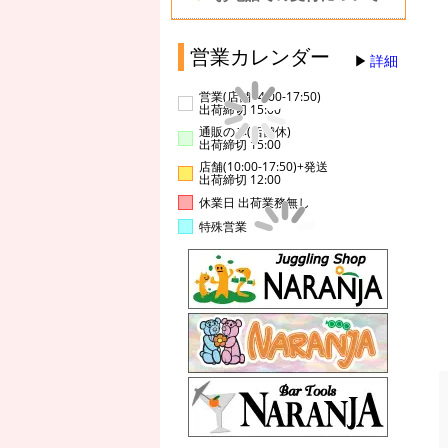
営業カレンダー
詳細
営業(店舗14:00-17:50)
出荷締切 15:00
通販のみ(店舗休)
出荷締切 15:00
店舗(10:00-17:50)+発送
出荷締切 12:00
休業日 出荷業務無し
特殊営業