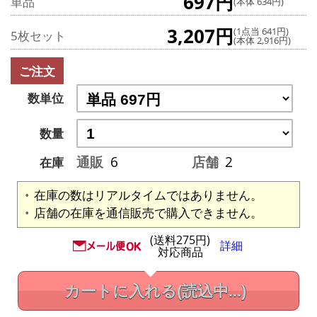
697円
単品
(本体 634円)
3,207円
(1点当 641円)
5枚セット
(本体 2,916円)
ご注文
数単位
数量
通販
6
店舗
2
在庫
在庫の数はリアルタイムではありません。
店舗の在庫を通信販売で購入できません。
(送料275円)
詳細
対応商品
カートに入れる
(読込中...)